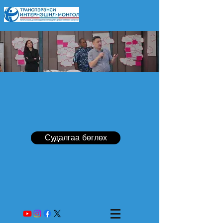
Судалгаа бөглөх