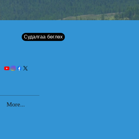
Судалгаа бөглөх
More...