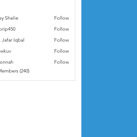
ey Shelie
Follow
orip450
Follow
50
 Jafar Iqbal
Follow
owkuv
Follow
v
nonnah
Follow
ah
Members (240)