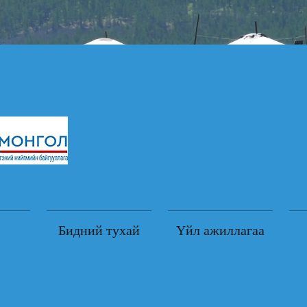
Бидний тухай
Үйл ажиллагаа