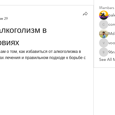
Members
pal
ын 29
cor
cororip4
лкоголизм в 
Md.
овиях
vo
voowku
м о том, как избавиться от алкоголизма в 
96
96nonn
х лечения и правильном подходе к борьбе с 
See All 