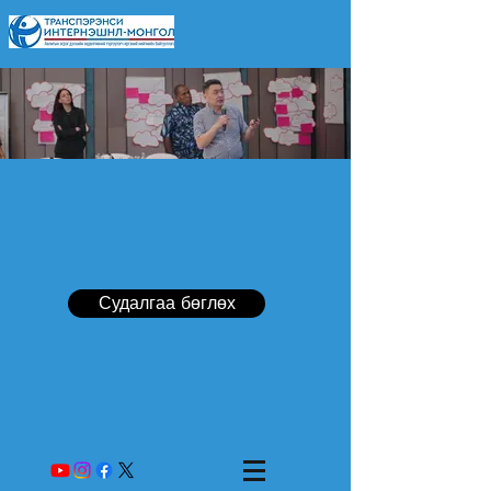
Судалгаа бөглөх