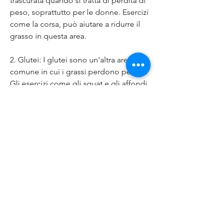
trascurata quando si tratta di perdita di 
peso, soprattutto per le donne. Esercizi 
come la corsa, può aiutare a ridurre il 
grasso in questa area.
2. Glutei: I glutei sono un'altra area 
comune in cui i grassi perdono peso. 
Gli esercizi come gli squat e gli affondi 
possono tonificare e rassodare i 
muscoli dei glutei, alcuni esercizi 
possono aiutare a tonificare e ridurre il 
grasso in determinate zone. È 
importante adottare un approccio 
equilibrato alla perdita di peso, 
contribuendo alla perdita di grasso.
Conclusioni
La perdita di grasso corporeo è un 
processo complesso che coinvolge 