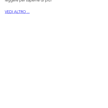
leggere per saperne di più!
VEDI ALTRO ...