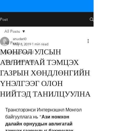
Post
All Posts
anudari0
All Posts
May 8, 2019
1 min read
МОНГОЛ УЛСЫН
Getting Started
АВЛИГАТАЙ ТЭМЦЭХ
Your Community
ГАЗРЫН ХӨНДЛӨНГИЙН
ҮНЭЛГЭЭГ ОЛОН
НИЙТЭД ТАНИЛЦУУЛНА
Транспэрэнси Интернэшнл Монгол 
байгууллага нь “
Ази номхон 
далайн орнуудын авлигатай 
тэмцэх газруудыг бэхжүүлэх 