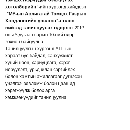
хөтөлбөрийн
”-ийн хүрээнд хийгдсэн
“МУ-ын Авлигатай Тэмцэх Газрын 
Хөндлөнгийн үнэлгээ”-г олон 
нийтэд танилцуулах өдөрлөг
 2019 
оны 5 дугаар сарын 10-ний өдөр 
зохион байгуулна.
Танилцуулгын хүрээнд АТГ-ын 
хараат бус байдал, санхүүжилт, 
хүний нөөц, хариуцлага, хэрэг 
илрүүлэлт, урьдчилан сэргийлэх 
болон хамтын ажиллагааг дүгнэсэн 
үнэлгээ, зөвлөмж болон цаашид 
хэрэгжүүлж болох арга 
хэмжээнүүдийг танилцуулна.