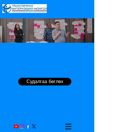
Судалгаа бөглөх