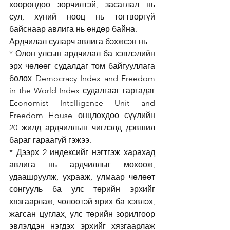
хоорондоо зөрчилтэй, засаглал нь 
сул, хүний нөөц нь тогтворгүй 
байснаар авлига нь өндөр байна.
Ардчилал суларч авлига бэхжсэн нь 
* Олон улсын ардчилал ба хэвлэлийн 
эрх чөлөөг судалдаг том байгууллага 
болох Democracy Index and Freedom 
in the World Index судалгааг гаргадаг 
Economist Intelligence Unit and 
Freedom House онцлохдоо сүүлийн 
20 жилд ардчиллын чиглэлд дэвшил 
бараг гараагүй гэжээ.
* Дээрх 2 индексийг нэгтгэж харахад 
авлига нь ардчиллыг мөхөөж, 
удаашруулж, ухрааж, улмаар чөлөөт 
сонгууль ба улс төрийн эрхийг 
хязгаарлаж, чөлөөтэй ярих ба хэвлэх, 
жагсан цуглах, улс төрийн зорилгоор 
эвлэлдэн нэгдэх эрхийг хязгаарлаж 