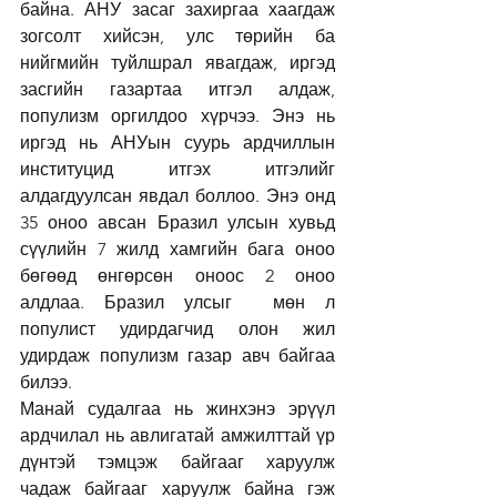
байна. АНУ засаг захиргаа хаагдаж 
зогсолт хийсэн, улс төрийн ба 
нийгмийн туйлшрал явагдаж, иргэд 
засгийн газартаа итгэл алдаж, 
популизм оргилдоо хүрчээ. Энэ нь 
иргэд нь АНУын суурь ардчиллын 
институцид итгэх итгэлийг 
алдагдуулсан явдал боллоо. Энэ онд 
35 оноо авсан Бразил улсын хувьд 
сүүлийн 7 жилд хамгийн бага оноо 
бөгөөд өнгөрсөн оноос 2 оноо 
алдлаа. Бразил улсыг  мөн л 
популист удирдагчид олон жил 
удирдаж популизм газар авч байгаа 
билээ.
Манай судалгаа нь жинхэнэ эрүүл 
ардчилал нь авлигатай амжилттай үр 
дүнтэй тэмцэж байгааг харуулж 
чадаж байгааг харуулж байна гэж 