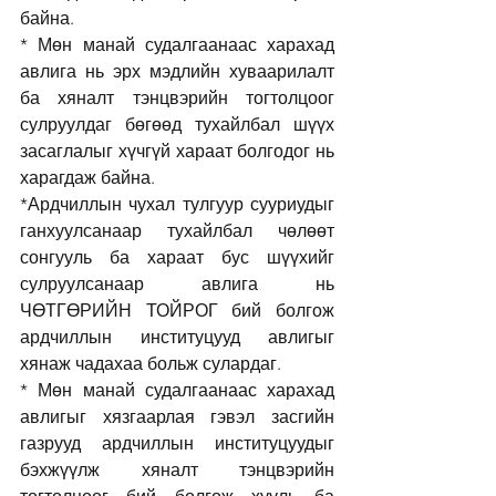
байна. 
* Мөн манай судалгаанаас харахад 
авлига нь эрх мэдлийн хуваарилалт 
ба хяналт тэнцвэрийн тогтолцоог 
сулруулдаг бөгөөд тухайлбал шүүх 
засаглалыг хүчгүй хараат болгодог нь 
харагдаж байна. 
*Ардчиллын чухал тулгуур сууриудыг 
ганхуулсанаар тухайлбал чөлөөт 
сонгууль ба хараат бус шүүхийг 
сулруулсанаар авлига нь 
ЧӨТГӨРИЙН ТОЙРОГ бий болгож 
ардчиллын институцууд авлигыг 
хянаж чадахаа больж сулардаг. 
* Мөн манай судалгаанаас харахад 
авлигыг хязгаарлая гэвэл засгийн 
газрууд ардчиллын институцуудыг 
бэхжүүлж хяналт тэнцвэрийн 