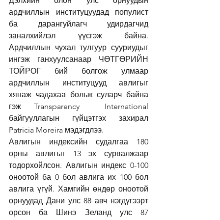
Дэлхийн олон улс орнуудын 
ардчиллын институцуудад популист 
ба дарангуйлагч удирдагчид 
заналхийлэл үүсгэж байна. 
Ардчиллын чухал тулгуур сууриудыг 
ингэж ганхуулсанаар ЧӨТГӨРИЙН 
ТОЙРОГ бий болгож улмаар 
ардчиллын институцууд авлигыг 
хянаж чадахаа больж суларч байна 
гэж Transparency  International 
байгууллагын гүйцэтгэх захирал 
Patricia Moreira мэдэгдлээ. 
Авлигын индексийн судалгаа 180 
орны авлигыг 13 эх сурвалжаар 
тодорхойлсон. Авлигын индекс 0-100 
оноотой ба 0 бол авлига их 100 бол 
авлига үгүй. Хамгийн өндөр оноотой 
орнуудад Дани улс 88 авч нэгдүгээрт 
орсон ба Шинэ Зеланд улс 87 