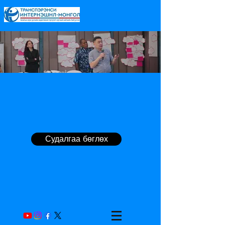
Судалгаа бөглөх