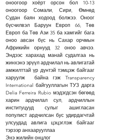
оноогоор хоёрт орсон бол 10-13 
оноогоор Сомали, Сири, Өмнөд 
Судан баян ходоод болжээ. Оноог 
бүсчилвэл Баруун Европ 66, Төв 
Европ ба Төв Ази 35 ба хамгийг бага 
оноо авсан бүс нь Сахар орчмын 
Африкийн орнууд 32 оноо авчээ. 
Эндээс харахад манай судалгаа нь 
жинхэнэ эрүүл ардчилал нь авлигатай 
амжилттай үр дүнтэй тэмцэж байгааг 
харуулж  байна гэж Transparency 
International байгууллагын ТУЗ дарга 
Delia Ferreira Rubio мэдэгдсэн бөгөөд 
харин ардчилал сул, ардчиллын 
институцууд сулыг ашигласан 
популист ардчилсан бус удирдагчтай 
улсуудад авлига цэцэглэж байгааг 
тэрээр анхаарууллаа
Энэ жилийн онцлог