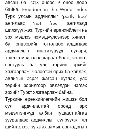
авсан ба 2013 оноос 9 оноо доор 
байна. Freedom in the World Index 
Турк улсын ардчиллыг ‘partly free’ 
ангилаас ‘not free’ ангилалд 
шилжүүлжээ. Туркийн ерөнхийлөгч нь 
эрх мэдлээ нэмэгдүүлсэнээр хяналт 
ба тэнцвэрийн тогтолцоо алдагдаж 
ардчиллын институцууд суларч, 
хэвлэл мэдээлэл хараат болж, чөлөөт 
сонгууль ба улс төрийн эрхийг 
хязгаарлаж, чөлөөтэй ярих ба хэвлэх, 
авлигын эсрэг жагсан цуглах, улс 
төрийн зорилгоор эвлэлдэн нэгдэх 
эрхийг Туркт хязгаарлаж байна. 
Туркийн ерөнхийлөгчийн жишээ бол 
сул ардчилалтай оронд эрх 
мэдэлтэнгүүд албан тушаалтайгаа 
зууралдаж ардчиллыг сулруулж, ял 
шийтгэлээс зугатах замыг сонгодогын 