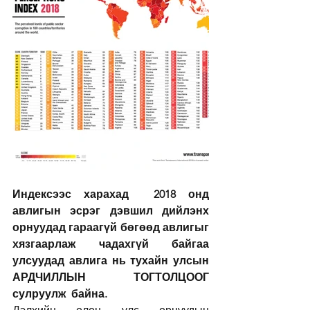
Индексээс харахад  2018 онд 
авлигын эсрэг дэвшил дийлэнх 
орнуудад гараагүй бөгөөд авлигыг 
хязгаарлаж чадахгүй байгаа 
улсуудад авлига нь тухайн улсын 
АРДЧИЛЛЫН ТОГТОЛЦООГ 
сулруулж  байна. 