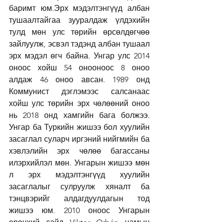
баримт юм.Эрх мэдэлтэнгүүд албан 
тушаалтайгаа зууралдаж үлдэхийн 
тулд мөн улс төрийн өрсөлдөгчөө 
зайлуулж, эсвэл тэдэнд албан тушаал 
эрх мэдэл өгч байна. Унгар улс 2014 
оноос хойш 54 онооноос 8 оноо 
алдаж 46 оноо авсан. 1989 онд 
Коммунист дэглэмээс салсанаас 
хойш улс төрийн эрх чөлөөний оноо 
нь 2018 онд хамгийн бага болжээ. 
Унгар ба Туркийн жишээ бол хуулийн 
засаглал суларч иргэний нийгмийн ба 
хэвлэлийн эрх чөлөө багассаны 
илэрхийлэл мөн. Унгарын жишээ мөн 
л эрх мэдэлтэнгүүд хуулийн 
засаглалыг сулруулж хяналт ба 
тэнцвэрийг алдагдуулдагын тод 
жишээ юм. 2010 оноос Унгарын 