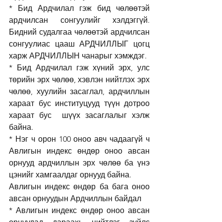
* Бид Ардчилал гэж бид чөлөөтэй 
ардчилсан сонгуулийг хэлдэггүй. 
Бидний судалгаа чөлөөтэй ардчилсан 
сонгуулиас цааш АРДЧИЛЛЫГ цогц 
харж АРДЧИЛЛЫН чанарыг хэмждэг. 
* Бид Ардчилал гэж хүний эрх, улс 
төрийн эрх чөлөө, хэвлэн нийтлэх эрх 
чөлөө, хуулийн засаглал, ардчиллын 
хараат бус институцууд түүн дотроо 
хараат бус  шүүх засаглалыг хэлж 
байна. 
* Нэг ч орон 100 оноо авч чадаагүй ч 
Авлигын индекс өндөр оноо авсан 
орнууд ардчиллын эрх чөлөө ба үнэ 
цэнийг хамгаалдаг орнууд байна. 
Авлигын индекс өндөр ба бага оноо 
авсан орнуудын Ардчиллын байдал 
* Авлигын индекс өндөр оноо авсан 