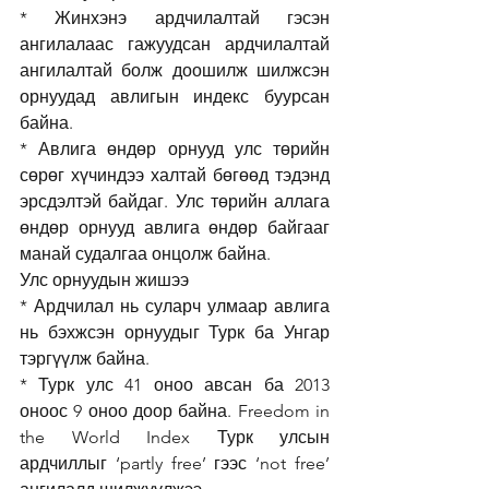
* Жинхэнэ ардчилалтай гэсэн 
ангилалаас гажуудсан ардчилалтай 
ангилалтай болж доошилж шилжсэн 
орнуудад авлигын индекс буурсан 
байна. 
* Авлига өндөр орнууд улс төрийн 
сөрөг хүчиндээ халтай бөгөөд тэдэнд 
эрсдэлтэй байдаг. Улс төрийн аллага 
өндөр орнууд авлига өндөр байгааг 
манай судалгаа онцолж байна. 
Улс орнуудын жишээ 
* Ардчилал нь суларч улмаар авлига 
нь бэхжсэн орнуудыг Турк ба Унгар 
тэргүүлж байна. 
* Турк улс 41 оноо авсан ба 2013 
оноос 9 оноо доор байна. Freedom in 
the World Index Турк улсын 
ардчиллыг ‘partly free’ гээс ‘not free’ 