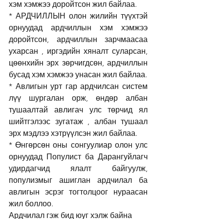
хэм хэмжээ доройтсон жил байлаа. 
* АРДЧИЛЛЫН олон жилийн түүхтэй 
орнуудад ардчиллын хэм хэмжээ 
доройтсон, ардчиллын зарчмаасаа 
ухарсан , иргэдийн хяналт суларсан, 
цөөнхийн эрх зөрчигдсөн, ардчиллын 
бусад хэм хэмжээ унасан жил байлаа.
* Авлигын урт гар ардчилсан систем 
лүү шургалан орж, өндөр албан 
тушаалтай авлигач улс төрчид ял 
шийтгэлээс зугатаж , албан тушаал 
эрх мэдлээ хэтрүүлсэн жил байлаа. 
* Өнгөрсөн оны сонгуулиар олон улс 
орнуудад Популист ба Дарангуйлагч 
удирдагчид ялалт байгуулж, 
популизмыг ашиглан ардчилал ба 
авлигын эсрэг тогтолцоог нураасан 
жил боллоо. 
Ардчилал гэж бид юуг хэлж байна