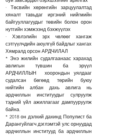
буй завсардал бэрхшээлийг арилгах
· Төсвийн хөрөнгийн зарцуулалтад 
хяналт тавьдаг иргэний нийгмийн 
байгууллагуудыг төвийн болон орон 
нутгийн хэмжээнд бэхжүүлэх
· Хэвлэлийн эрх чөлөөг хангаж 
сэтгүүлчдийн аюулгүй байдлыг хангах 
Хямралд орсон АРДЧИЛАЛ  
* Энэ жилийн судалгаанаас харахад 
авлигын түвшин ба эрүүл 
АРДЧИЛЛЫН  хоорондын уялдааг 
судалсан бөгөөд төрийн буюу 
нийтийн албан дахь авлига нь 
ардчиллын институудыг сулруулж 
тэдний үйл ажиллагааг дампууруулж 
байна. 
* 2018 он дэлхий дахинд Популист ба  
Дарангуйлагч дэглэмтэй улс орнуудад 
ардчиллын институуд ба ардчиллын 