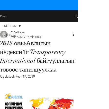
Post
All Posts
O.Batbayar
All Posts
Mar 7, 2019
17 min read
2018 оны Авлигын
Getting Started
индексийг Transparency
Your Community
International байгууллагын
төвөөс танилцууллаа
Updated:
Apr 17, 2019