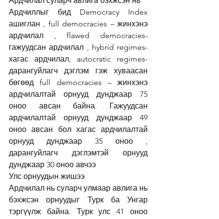
Ардчилал суларч авлига бэхжсэн нь 
Ардчиллыг бид Democracy Index 
ашиглан , full democracies – жинхэнэ 
ардчилал , flawed democracies-
гажуудсан ардчилал , hybrid regimes- 
хагас ардчилал, autocratic regimes- 
дарангуйлагч дэглэм гэж хуваасан 
бөгөөд full democracies – жинхэнэ 
ардчилалтай орнууд дунджаар 75 
оноо авсан байна. Гажуудсан 
ардчилалтай орнууд дунджаар 49 
оноо авсан бол хагас ардчилалтай 
орнууд дунджаар 35 оноо ,  
дарангуйлагч дэглэмтэй орнууд 
дунджаар 30 оноо авчээ
Улс орнуудын жишээ 
Ардчилал нь суларч улмаар авлига нь 
бэхжсэн орнуудыг Турк ба Унгар 
тэргүүлж байна. Турк улс 41 оноо 