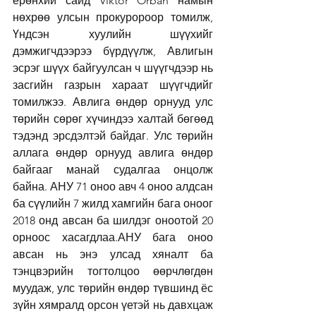
ерөнхий сайд Viktor Orbán намын 
нөхрөө улсын прокуророор томилж, 
Үндсэн хуулийн шүүхийг 
дэмжигчдээрээ бүрдүүлж, Авлигын 
эсрэг шүүх байгуулсан ч шүүгчдээр нь 
засгийн газрын хараат шүүгчдийг 
томилжээ. Авлига өндөр орнууд улс 
төрийн сөрөг хүчиндээ халтай бөгөөд 
тэдэнд эрсдэлтэй байдаг. Улс төрийн 
аллага өндөр орнууд авлига өндөр 
байгааг манай судалгаа онцолж 
байна. АНУ 71 оноо авч 4 оноо алдсан 
ба сүүлийн 7 жилд хамгийн бага оноог 
2018 онд авсан ба шилдэг оноотой 20 
орноос хасагдлаа.АНУ бага оноо 
авсан нь энэ улсад хяналт ба 
тэнцвэрийн тогтолцоо өөрчлөгдөн 
муудаж, улс төрийн өндөр түвшинд ёс 
зүйн хямралд орсон үетэй нь давхцаж 