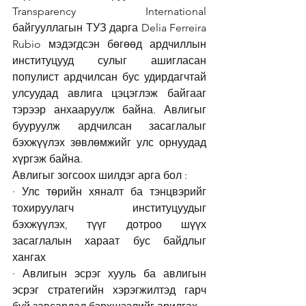
Transparency International 
байгууллагын ТУЗ дарга Delia Ferreira 
Rubio мэдэгдсэн бөгөөд ардчиллын 
институцууд сулыг ашигласан 
популист ардчилсан бус удирдагчтай 
улсуудад авлига цэцэглэж байгааг 
тэрээр анхааруулж байна. Авлигыг 
бууруулж ардчилсан засаглалыг 
бэхжүүлэх зөвлөмжийг улс орнуудад 
хүргэж байна.
Авлигыг зогсоох шилдэг арга бол : 
· Улс төрийн хяналт ба тэнцвэрийг 
тохируулагч институцуудыг 
бэхжүүлэх, түүг дотроо шүүх 
засаглалын хараат бус байдлыг 
хангах
· Авлигын эсрэг хууль ба авлигын 
эсрэг стратегийн хэрэгжилтэд гарч 