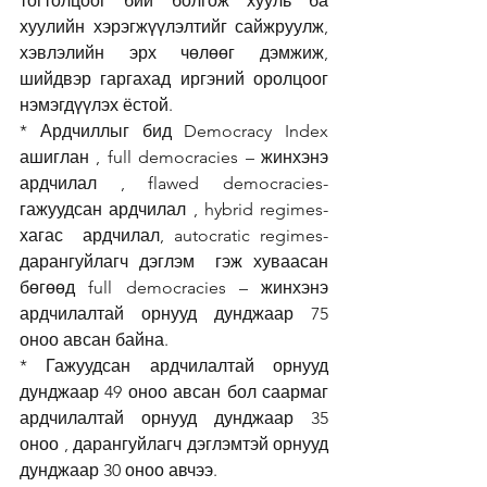
тогтолцоог бий болгож хууль ба 
хуулийн хэрэгжүүлэлтийг сайжруулж, 
хэвлэлийн эрх чөлөөг дэмжиж, 
шийдвэр гаргахад иргэний оролцоог 
нэмэгдүүлэх ёстой. 
* Ардчиллыг бид Democracy Index 
ашиглан , full democracies – жинхэнэ 
ардчилал , flawed democracies-
гажуудсан ардчилал , hybrid regimes- 
хагас  ардчилал, autocratic regimes- 
дарангуйлагч дэглэм  гэж хуваасан 
бөгөөд full democracies – жинхэнэ 
ардчилалтай орнууд дунджаар 75 
оноо авсан байна. 
* Гажуудсан ардчилалтай орнууд 
дунджаар 49 оноо авсан бол саармаг 
ардчилалтай орнууд дунджаар 35 
оноо , дарангуйлагч дэглэмтэй орнууд 
дунджаар 30 оноо авчээ. 