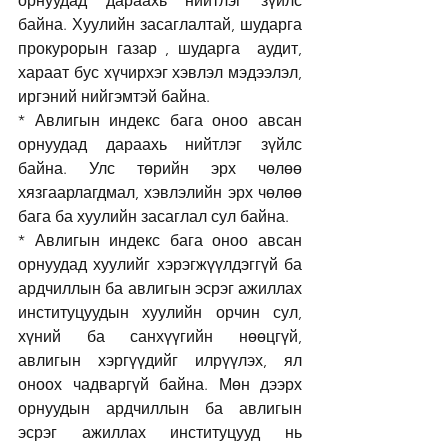
орнуудад дараахь нийтлэг зүйлс 
байна. Хуулийн засаглалтай, шударга 
прокурорын газар , шударга  аудит, 
хараат бус хүчирхэг хэвлэл мэдээлэл, 
иргэний нийгэмтэй байна.
* Авлигын индекс бага оноо авсан 
орнуудад дараахь нийтлэг зүйлс 
байна. Улс төрийн эрх чөлөө 
хязгаарлагдмал, хэвлэлийн эрх чөлөө 
бага ба хуулийн засаглал сул байна. 
* Авлигын индекс бага оноо авсан 
орнуудад хуулийг хэрэгжүүлдэггүй ба 
ардчиллын ба авлигын эсрэг ажиллах 
институцуудын хуулийн орчин сул, 
хүний ба санхүүгийн нөөцгүй, 
авлигын хэргүүдийг илрүүлэх, ял 
оноох чадваргүй байна. Мөн дээрх 
орнуудын ардчиллын ба авлигын 
эсрэг ажиллах институцууд нь 