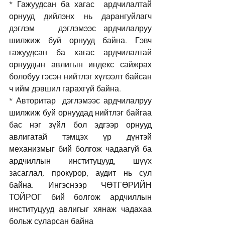
* Гажуудсан ба хагас  ардчилалтай 
орнууд дийлэнх нь дарангуйлагч 
дэглэм   дэглэмээс ардчилалруу 
шилжиж буй орнууд байна. Гэвч 
гажуудсан ба хагас ардчилалтай 
орнуудын авлигын индекс сайжрах 
болобуу гэсэн нийтлэг хүлээлт байсан 
ч ийм дэвшил гарахгүй байна. 
* Авторитар  дэглэмээс ардчилалруу 
шилжиж буй орнуудад нийтлэг байгаа 
бас нэг зүйл бол эдгээр орнууд 
авлигатай тэмцэх үр дүнтэй 
механизмыг бий болгож чадаагүй ба 
ардчиллын институцууд, шүүх 
засаглал, прокурор, аудит нь сул 
байна. Ингэснээр ЧӨТГӨРИЙН 
ТОЙРОГ бий болгож ардчиллын 
институцууд авлигыг хянаж чадахаа 
больж суларсан байна