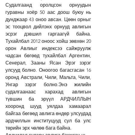
Судалгаанд оролцсон орнуудын 
гуравны хоёр 50 аас доош буюу нь 
дунджаар 43 оноо авсан. Цөөн орныг 
эс тооцвол дийлэнх орнууд авлигын 
эсрэг дэвшил гаргаагүй байна. 
Тухайлбал 2012 оноос хойш зөвхөн 20 
орон Авлиыг индексээ сайжруулж 
чадсан бөгөөд тухайлбал Аргентин, 
Сенерал, Зааны Ясан Эрэг зэрэг 
улсууд болно. Оноогоо багасгасан 16 
оронд Австрали, Чили, Мальта, Чили, 
Унгар зэрэг болно.Энэ жилийн 
судалгаанаас харахад авлигын 
түвшин ба эрүүл АРДЧИЛЛЫН 
хооронд шууд уялдаа хамаарал 
байгаа бөгөөд авлига өндөр улсуудад 
ардчиллын институцууд сул ба улс 
төрийн эрх чөлөө бага байна.