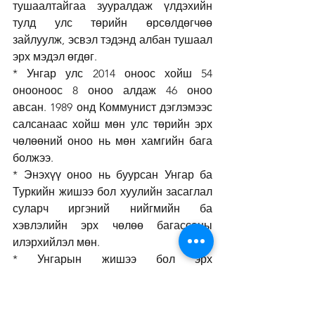
тушаалтайгаа зууралдаж үлдэхийн 
тулд улс төрийн өрсөлдөгчөө 
зайлуулж, эсвэл тэдэнд албан тушаал 
эрх мэдэл өгдөг. 
* Унгар улс 2014 оноос хойш 54 
онооноос 8 оноо алдаж 46 оноо 
авсан. 1989 онд Коммунист дэглэмээс 
салсанаас хойш мөн улс төрийн эрх 
чөлөөний оноо нь мөн хамгийн бага 
болжээ. 
* Энэхүү оноо нь буурсан Унгар ба 
Туркийн жишээ бол хуулийн засаглал 
суларч иргэний нийгмийн ба 
хэвлэлийн эрх чөлөө багассаны 
илэрхийлэл мөн. 
* Унгарын жишээ бол эрх 
мэдэлтэнгүүд хуулийн засаглалыг 
сулруулж хяналт ба тэнцвэрийг 
алдагдуулдагын жишээ юм. 2010 