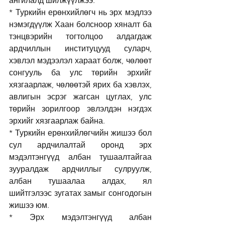
ангилалд шилжүүлжээ. 
* Туркийн ерөнхийлөгч нь эрх мэдлээ 
нэмэгдүүлж Хаан болсноор хяналт ба 
тэнцвэрийн тогтолцоо алдагдаж 
ардчиллын институцууд суларч, 
хэвлэл мэдээлэл хараат болж, чөлөөт 
сонгууль ба улс төрийн эрхийг 
хязгаарлаж, чөлөөтэй ярих ба хэвлэх, 
авлигын эсрэг жагсан цуглах, улс 
төрийн зорилгоор эвлэлдэн нэгдэх 
эрхийг хязгаарлаж байна. 
* Туркийн ерөнхийлөгчийн жишээ бол 
сул ардчилалтай оронд эрх 
мэдэлтэнгүүд албан тушаалтайгаа 
зууралдаж ардчиллыг сулруулж, 
албан тушаалаа алдах, ял 
шийтгэлээс зугатах замыг сонгодогын 
жишээ юм.
* Эрх мэдэлтэнгүүд албан 