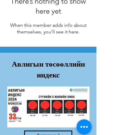
There’s nothing to show
here yet
When this member adds info about
themselves, you’ll see it here.
Авлигын төсөөллийн
индекс