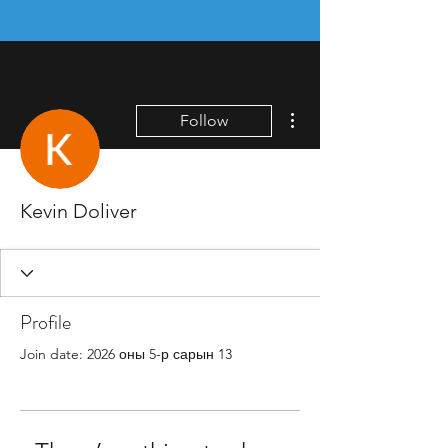
More actions
Follow
Kevin Doliver
Profile
Join date: 2026 оны 5-р сарын 13