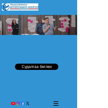
Судалгаа бөглөх