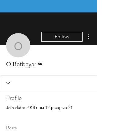
More actions
Follow
O.Batbayar
Admin
O.Batbayar
Profile
Join date: 2018 оны 12-р сарын 21
Posts