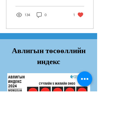
чадахгүй байгаа улсуудад
авлига нь...
134
0
1
Авлигын төсөөллийн
индекс
Дэлгэрэнгvй