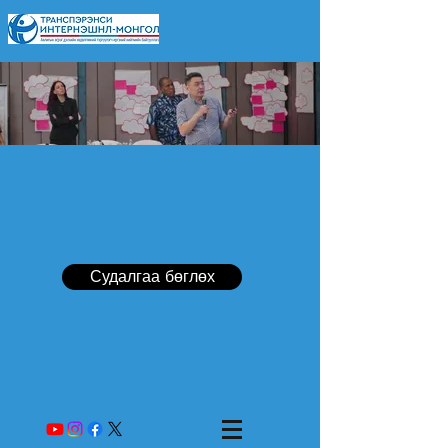
Судалгаа бөглөх