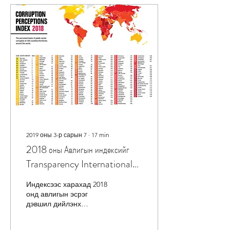
2019 оны 3-р сарын 7
∙
17
min
2018 оны Авлигын индексийг
Transparency International
байгууллагын төвөөс
Индексээс харахад 2018
танилцууллаа
онд авлигын эсрэг
дэвшил дийлэнх
орнуудад гараагүй бөгөөд
авлигыг хязгаарлаж