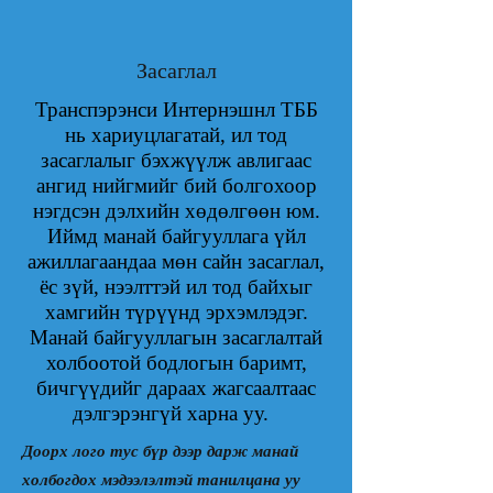
Засаглал
Транспэрэнси Интернэшнл ТББ
нь хариуцлагатай, ил тод
засаглалыг бэхжүүлж авлигаас
ангид нийгмийг бий болгохоор
нэгдсэн дэлхийн хөдөлгөөн юм.
Иймд манай байгууллага үйл
ажиллагаандаа мөн сайн засаглал,
ёс зүй, нээлттэй ил тод байхыг
хамгийн түрүүнд эрхэмлэдэг.
Манай байгууллагын засаглалтай
холбоотой бодлогын баримт,
бичгүүдийг дараах жагсаалтаас
дэлгэрэнгүй харна уу.
Доорх лого тус бүр дээр дарж манай
холбогдох мэдээлэлтэй танилцана уу