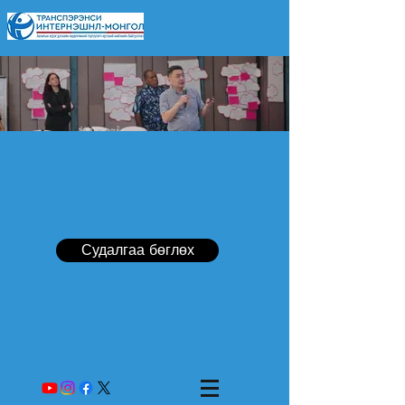
Судалгаа бөглөх