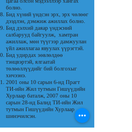
цагаа олсон мэдээллээр хангах
болно.
Бид хүний үндсэн эрх, эрх чөлөөг
дээдлэн, дэмжиж ажиллах болно.
Бид дэлхий даяар үндэсний
салбарууд байгуулж, хамтран
ажиллаж, мөн түүгээр дамжуулан
үйл ажиллагаа явуулах үүрэгтэй.
Бид удирдах зөвлөлдөө
тэнцвэртэй, ялгаатай
төлөөллүүдийг бий болгохыг
хичээнэ.
2001 оны 10 сарын 6-нд Прагт
ТИ-ийн Жил тутмын Гишүүдийн
Хурлаар баталж, 2007 оны 10
сарын 28-нд Балид ТИ-ийн Жил
тутмын Гишүүдийн Хурлаар
шинэчилсэн.