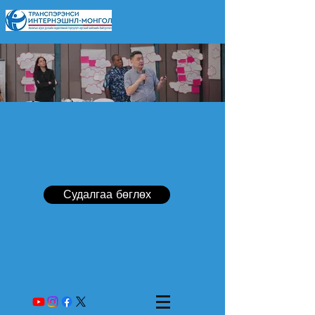
Судалгаа бөглөх