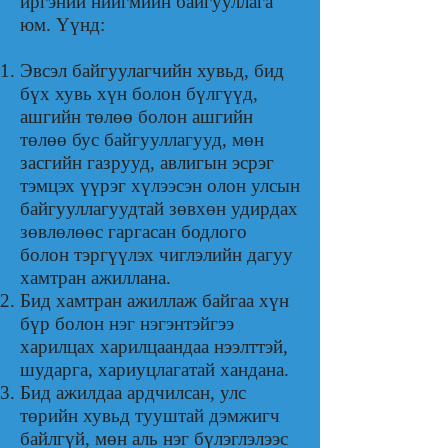
иргэний нийгмийн байгууллага
юм. Үүнд:
Эвсэл байгуулагчийн хувьд, бид
бүх хувь хүн болон бүлгүүд,
ашгийн төлөө болон ашгийн
төлөө бус байгууллагууд, мөн
засгийн газрууд, авлигын эсрэг
тэмцэх үүрэг хүлээсэн олон улсын
байгууллагуудтай зөвхөн удирдах
зөвлөлөөс гаргасан бодлого
болон тэргүүлэх чиглэлийн дагуу
хамтран ажиллана.
Бид хамтран ажиллаж байгаа хүн
бүр болон нэг нэгэнтэйгээ
харилцах харилцаандаа нээлттэй,
шударга, хариуцлагатай хандана.
Бид ажилдаа ардчилсан, улс
төрийн хувьд тууштай дэмжигч
байлгүй, мөн аль нэг бүлэглэлээс