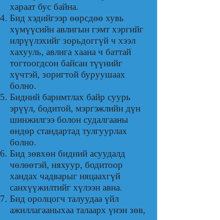
хараат бус байна.
Бид хэдийгээр өөрсдөө хувь
хүмүүсийн авлигын гэмт хэргийг
илрүүлэхийг зорьдоггүй ч хээл
хахууль, авлига хаана ч баттай
тогтоогдсон байсан түүнийг
хүчтэй, зоригтой буруушаах
болно.
Бидний баримтлах байр суурь
эрүүл, бодитой, мэргэжлийн дүн
шинжилгээ болон судалгааны
өндөр стандартад тулгуурлах
болно.
Бид зөвхөн бидний асуудалд
чөлөөтэй, няхуур, бодитоор
хандах чадварыг няцаахгүй
санхүүжилтийг хүлээн авна.
Бид оролцогч талуудаа үйл
ажиллагааныхаа талаарх үнэн зөв,