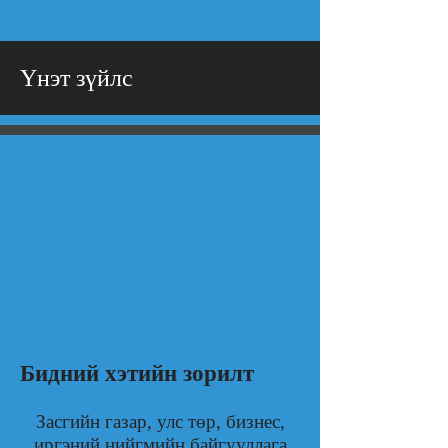
Үнэт зүйлс
Бидний хэтийн зорилт
Засгийн газар, улс төр, бизнес,
иргэний нийгмийн байгууллага