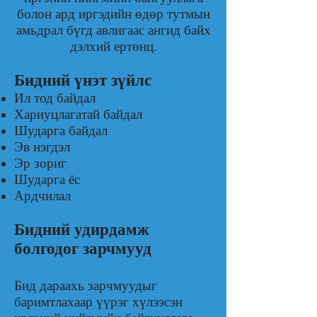
болон ард иргэдийн өдөр тутмын
амьдрал бүгд авлигаас ангид байх
дэлхий ертөнц.
Бидний үнэт зүйлс
Ил тод байдал
Хариуцлагатай байдал
Шударга байдал
Эв нэгдэл
Эр зориг
Шударга ёс
Ардчилал
Бидний удирдамж
болгодог зарчмууд
Бид дараахь зарчмуудыг
баримтлахаар үүрэг хүлээсэн