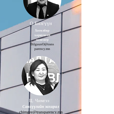
О.Билгүүн
Хөтөлбөр
хариуцсан
менежер
BilguunO@trans
parency.mn
Ц. Чимгээ
Санхүүгийн захирал
chimgee@transparency.mn