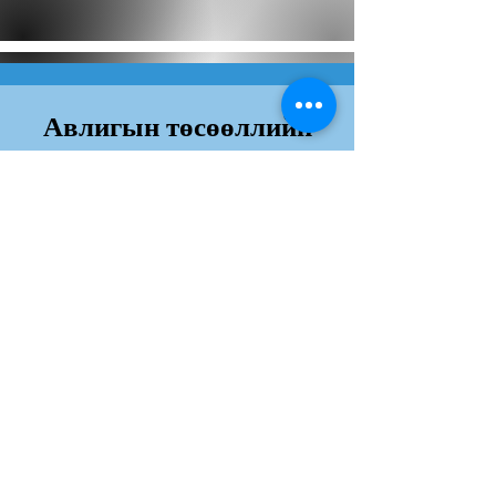
Авлигын төсөөллийн
индекс
Дэлгэрэнгvй
Хаяг:
Юнескогын гудамж, Сүхбаатар дүүрэг,