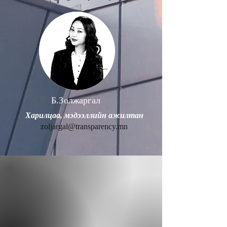
Б.Золжаргал
Харилцаа, мэдээллийн ажилтан
zoljargal@transparency.mn