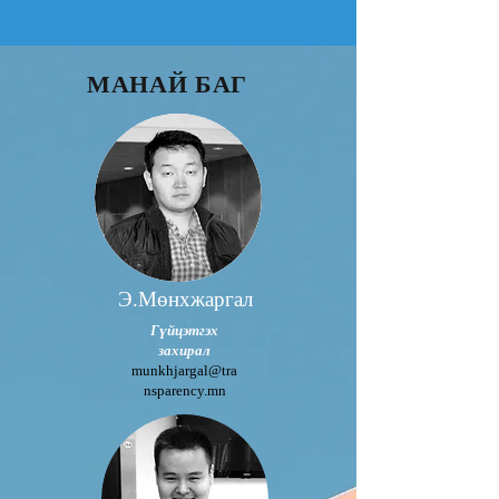
МАНАЙ БАГ
Э.Мөнхжаргал
Гүйцэтгэх
захирал
munkhjargal@tra
nsparency.mn