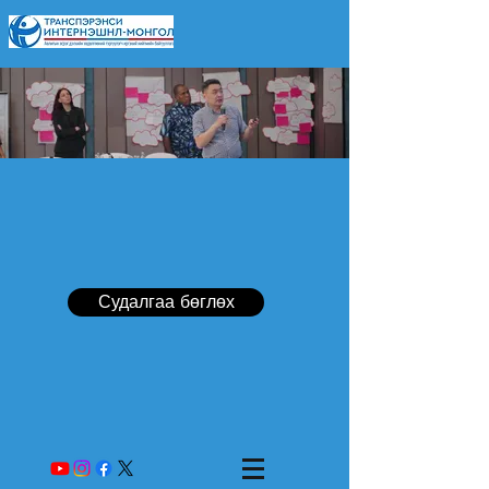
Судалгаа бөглөх