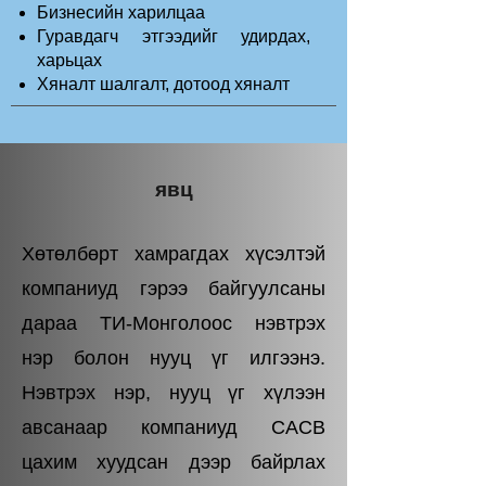
Бизнесийн харилцаа
Гуравдагч этгээдийг удирдах,
харьцах
Хяналт шалгалт, дотоод хяналт
явц
Хөтөлбөрт хамрагдах хүсэлтэй
компаниуд гэрээ байгуулсаны
дараа ТИ-Монголоос нэвтрэх
нэр болон нууц үг илгээнэ.
Нэвтрэх нэр, нууц үг хүлээн
авсанаар компаниуд CACB
цахим хуудсан дээр байрлах