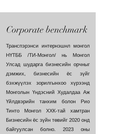
Corporate benchmark
Транспэрэнси интернэшнл монгол
НҮТББ /ТИ-Монгол/ нь Монгол
Улсад шударга бизнесийн орчныг
дэмжих, бизнесийн ёс зүйг
бэхжүүлэх зорилгынхоо хүрээнд
Монголын Үндэсний Худалдаа Аж
Үйлдвэрийн танхим болон Рио
Тинто Монгол ХХК-тай хамтран
Бизнесийн ёс зүйн төвийг 2020 онд
байгуулсан болно. 2023 оны