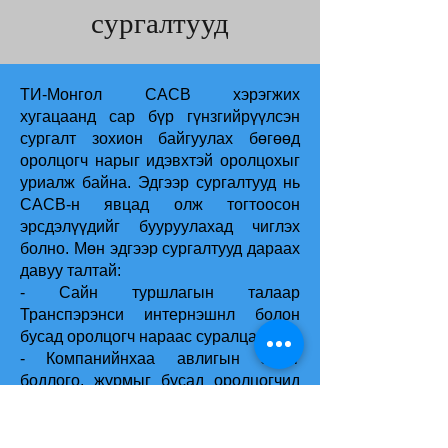
сургалтууд
ТИ-Монгол САCB хэрэгжих
хугацаанд сар бүр гүнзгийрүүлсэн
сургалт зохион байгуулах бөгөөд
оролцогч нарыг идэвхтэй оролцохыг
уриалж байна. Эдгээр сургалтууд нь
CАСB-н явцад олж тогтоосон
эрсдэлүүдийг бууруулахад чиглэх
болно. Мөн эдгээр сургалтууд дараах
давуу талтай:
- Сайн туршлагын талаар
Транспэрэнси интернэшнл болон
бусад оролцогч нараас суралцах,
- Компанийнхаа авлигын эсрэг
бодлого, журмыг бусад оролцогчид
болон салбарын тэргүүлэгч нарт
танилцуулж, хэлэлцэх,
- Авлига, хээл хахуулийн хүрээнд