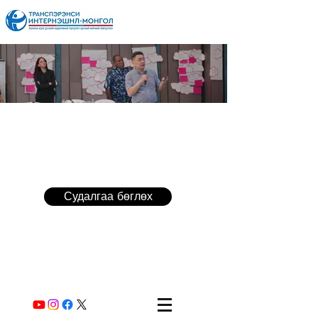
Судалгаа бөглөх