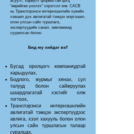
асуулт, хариулт форматтай цогц
“өөрийгөө үнэлэх” хэрэгсэл юм. CACB
нь Транспэрэнси интернэшнлийн хувийн
хэвшил дэх авлигатай тэмцэх мэргэшил,
олон улсын сайн туршлага,
экспертүүдийн санал, зөвлөмжид
суурилсан болно.
Бид юу хийдэг вэ?
Бусад оролцогч компаниудтай
харьцуулах,
Бодлого, журмыг хянах, сул
талууд болон сайжруулах
шаардлагатай хэсгийг олж
тогтоох,
Транспэрэнси интернэшнлийн
авлигатай тэмцэх экспертүүдээс
авлига, хээл хахууль болон олон
улсын сайн туршлагын талаар
суралцах,