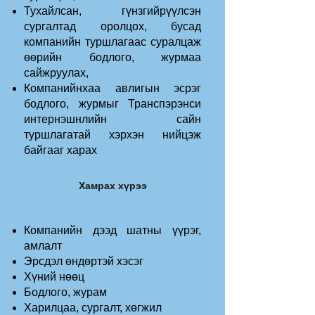
Тухайлсан, гүнзгийрүүлсэн
сургалтад оролцох, бусад
компанийн туршлагаас суралцаж
өөрийн бодлого, журмаа
сайжруулах,
Компанийнхаа авлигын эсрэг
бодлого, журмыг Транспэрэнси
интернэшнлийн сайн
туршлагатай хэрхэн нийцэж
байгааг харах
Хамрах хүрээ
Компанийн дээд шатны үүрэг,
амлалт
Эрсдэл өндөртэй хэсэг
Хүний нөөц
Бодлого, журам
Харилцаа, сургалт, хөгжил