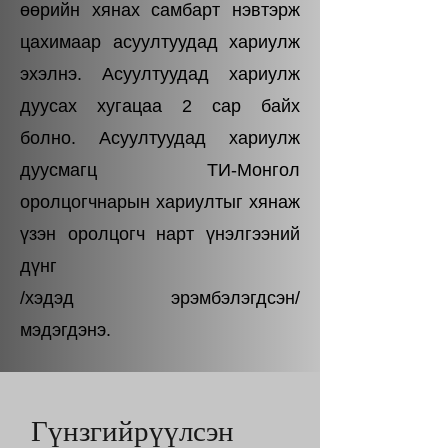
өөрийн хянах самбарт нэвтэрж
цахимаар асуултуудад хариулж
эхэлнэ. Асуултуудад хариулж
дуусах хугацаа 2 сар байх
болно. Асуултуудад хариулж
дуусмагц ТИ-Монгол
оролцогчнарын хариултыг хянаж
үзэн оролцогч нарт үнэлгээний
дүнг
/хэдэд эрэмбэлэгдсэн/
мэдэгдэнэ.
Гүнзгийрүүлсэн