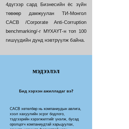
4дүгээр сард Бизнесийн ёс зүйн
төвөөр дамжуулан ТИ-Монгол
CACB /Corporate Anti-Corruption
benchmarking/-г МҮХАҮТ-н топ 100
гишүүдийн дунд нэвтрүүлж байна.
мэдээлэл
Бид хэрхэн ажилладаг вэ?
CACB хөтөлбөр нь компаниудын авлига,
хээл хахуулийн эсрэг бодлого,
тэдгээрийн хэрэгжилтийг үнэлж, бусад
оролцогч компаниудтай харьцуулах,