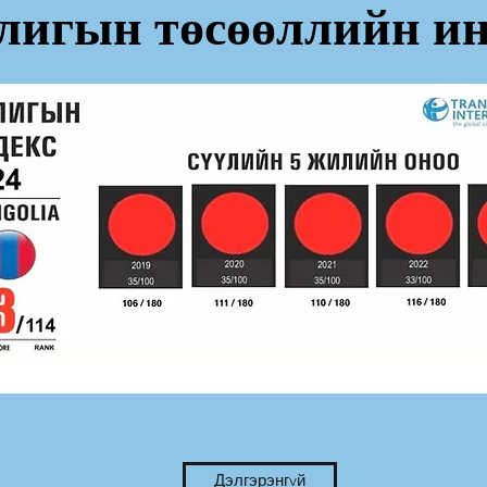
лигын төсөөллийн ин
Дэлгэрэнгvй