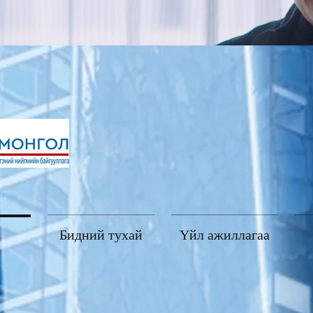
Бидний тухай
Үйл ажиллагаа