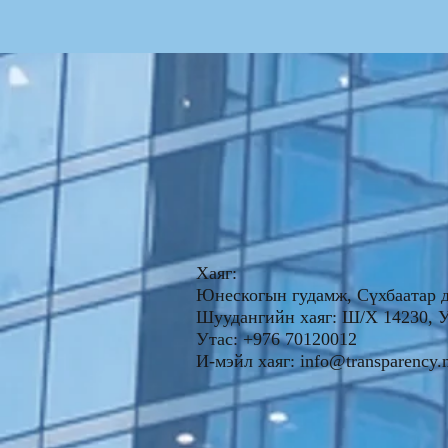
Хаяг:
Юнескогын гудамж, Сүхбаатар д
Шуудангийн хаяг: Ш/Х 1423
Утас: +976 70120012
И-мэйл хаяг:
info@transparency