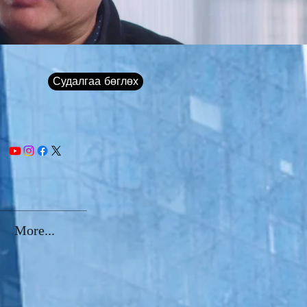
Судалгаа бөглөх
More...