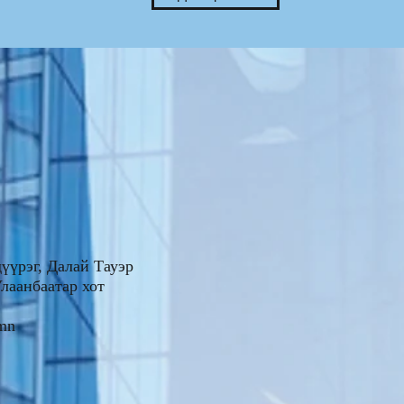
үүрэг, Далай Тауэр
0, Улаанбаатар хот
.mn