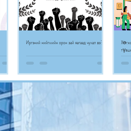
Иргэний нийгмийн орон зай яагаад чухал вэ?
Хөгжл
түвши
болом
тод б