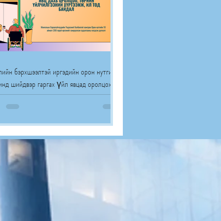
ийн бэрхшээлтэй иргэдийн орон нутгийн
нд шийдвэр гаргах үйл явцад оролцох
ж, төрийн үйлчилгээний хүртээмж, ил
айдлын талаарх судалгааны үр дүн