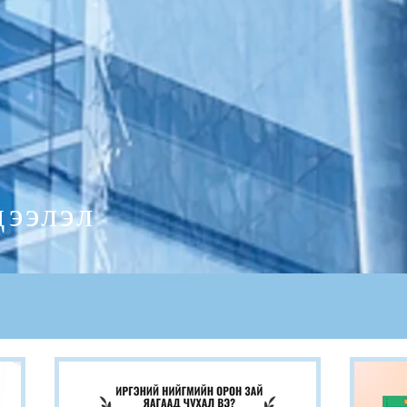
дээлэл