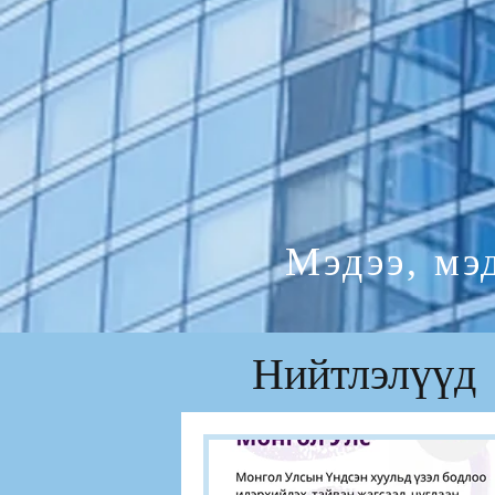
Мэдээ, мэ
Нийтлэлүүд