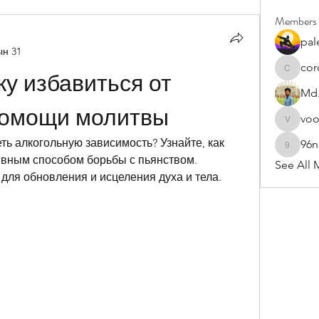
Members
pal
ын 31
cor
cororip4
у избавиться от 
Md.
помощи молитвы
vo
voowku
ь алкогольную зависимость? Узнайте, как 
96
96nonn
вным способом борьбы с пьянством. 
See All 
для обновления и исцеления духа и тела.