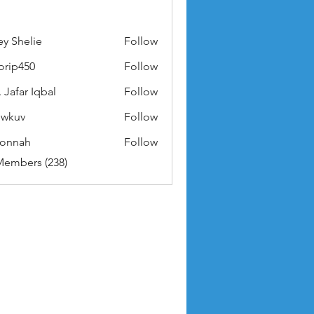
ey Shelie
Follow
orip450
Follow
50
 Jafar Iqbal
Follow
owkuv
Follow
v
nonnah
Follow
ah
Members (238)