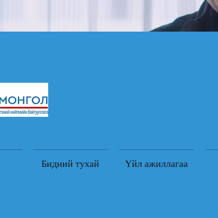
Бидний тухай
Үйл ажиллагаа