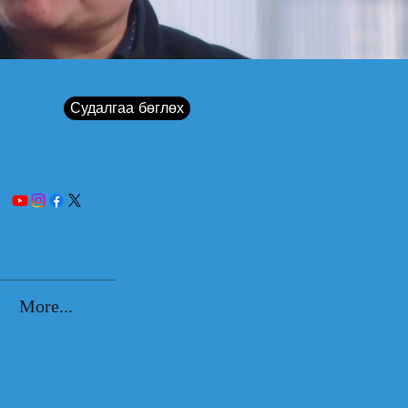
Судалгаа бөглөх
More...