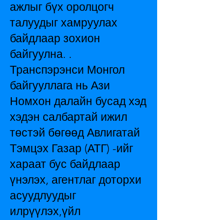
ажлыг бүх оролцогч
талуудыг хамруулах
байдлаар зохион
байгуулна. .
Транспэрэнси Монгол
байгууллага нь Ази
Номхон далайн бусад хэд
хэдэн салбартай ижил
төстэй бөгөөд Авлигатай
Тэмцэх Газар (АТГ) -ийг
хараат бус байдлаар
үнэлэх, агентлаг доторхи
асуудлуудыг
илрүүлэх,үйл