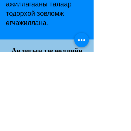
ажиллагааны талаар
тодорхой зөвлөмж
өгчажиллана.
Авлигын төсөөллийн
индекс
Дэлгэрэнгvй