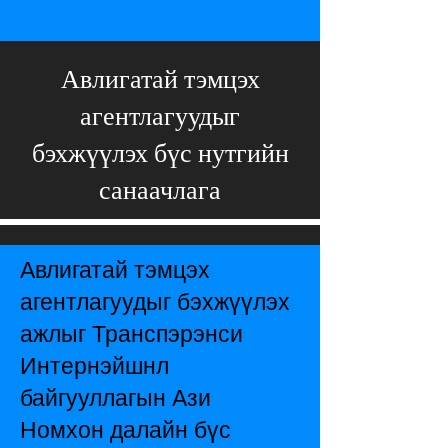
Авлигатай тэмцэх
агентлагуудыг
бэхжүүлэх бүс нутгийн
санаачлага
Авлигатай тэмцэх
агентлагуудыг бэхжүүлэх
ажлыг Транспэрэнси
Интернэйшнл
байгууллагын Ази
Номхон далайн бүс