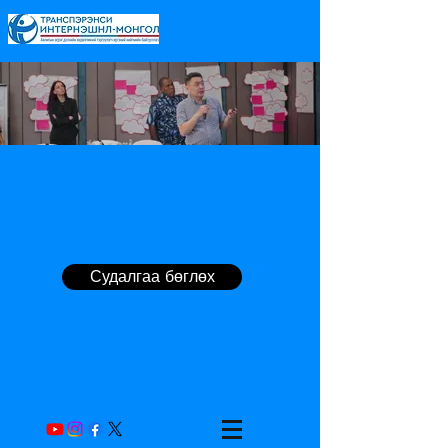
Судалгаа бөглөх