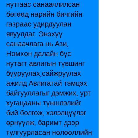
нутгаас санаачлилсан
бөгөөд нарийн бичгийн
газраас удирдуулан
явуулдаг. Энэхүү
санаачлага нь Ази,
Номхон далайн бүс
нутагт авлигын түвшинг
бууруулах,сайжруулах
ажилд Авлигатай тэмцэх
байгууллагыг дэмжих, урт
хугацааны түншлэлийг
бий болгож, хэлэлцүүлэг
өрнүүлж, баримт дээр
тулгуурласан нөлөөллийн