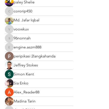
paley Shelie
cororip450
cororip450
Md. Jafar Iqbal
voowkuv
voowkuv
96nonnah
96nonnah
engine.aszm888
engine.aszm888
peripikasi 2langkahanda
Jeffrey Stokes
Simon Kent
Sia Enko
Alex_Reader88
Madina Tarin