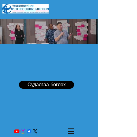
Судалгаа бөглөх