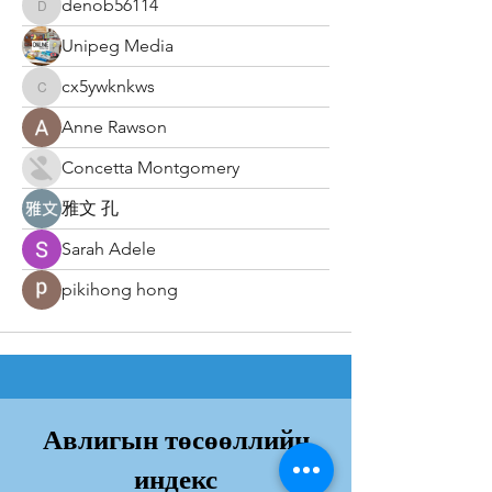
denob56114
denob56114
Unipeg Media
cx5ywknkws
cx5ywknkws
Anne Rawson
Concetta Montgomery
雅文 孔
Sarah Adele
pikihong hong
Авлигын төсөөллийн
индекс