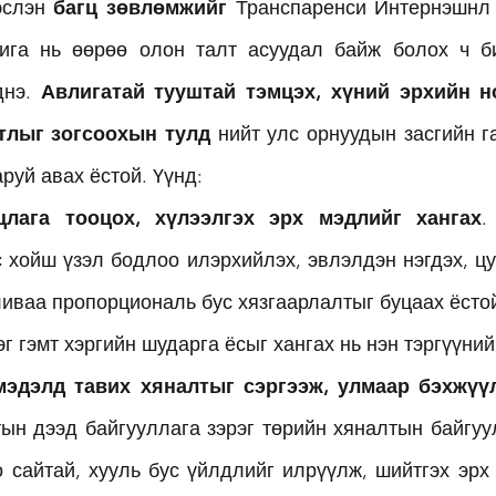
эслэн 
багц зөвлөмжийг
 Транспаренси Интернэшнл 
ига нь өөрөө олон талт асуудал байж болох ч би
нэ. 
Авлигатай тууштай тэмцэх, хүний ​​эрхийн н
тлыг зогсоохын тулд
 нийт улс орнуудын засгийн г
руй авах ёстой. Үүнд:
цлага тооцох, хүлээлгэх эрх мэдлийг хангах
.
 хойш үзэл бодлоо илэрхийлэх, эвлэлдэн нэгдэх, цуг
иваа пропорциональ бус хязгаарлалтыг буцаах ёстой.
г гэмт хэргийн шударга ёсыг хангах нь нэн тэргүүний
мэдэлд тавих хяналтыг сэргээж, улмаар бэхжүү
тын дээд байгууллага зэрэг төрийн хяналтын байгуул
 сайтай, хууль бус үйлдлийг илрүүлж, шийтгэх эрх 