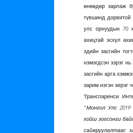
өнөөдөр зарлаж б
түвшинд дорвитой 
улс орнуудын 70 х
ахицтай эсхүл ахи
эдийн засгийн тог
нэмэгдсэн зэрэг нь
засгийн арга хэмжэ
зарим нэгэн эерэг 
Транспаренси Инт
"
Монгол Улс 2019 
хойш зогсонги бай
сайжруулалтаас х