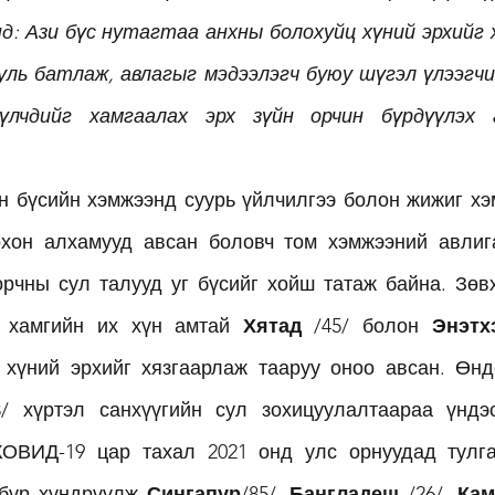
нд: Ази бүс нутагтаа анхны болохуйц хүний эрхийг 
уль батлаж, авлагыг мэдээлэгч буюу шүгэл үлээгчид
үлчдийг хамгаалах эрх зүйн орчин бүрдүүлэх 
н бүсийн хэмжээнд суурь үйлчилгээ болон жижиг хэ
хон алхамууд авсан боловч том хэмжээний авлига
орчны сул талууд уг бүсийг хойш татаж байна. Зөвх
 хамгийн их хүн амтай 
Хятад
 /45/ болон 
Энэтх
3/ хүртэл санхүүгийн сул зохицуулалтаараа үндэ
КОВИД-19 цар тахал 2021 онд улс орнуудад тулга
бүр хүндрүүлж 
Сингапур
/85/, 
Бангладеш
 /26/, 
Ка