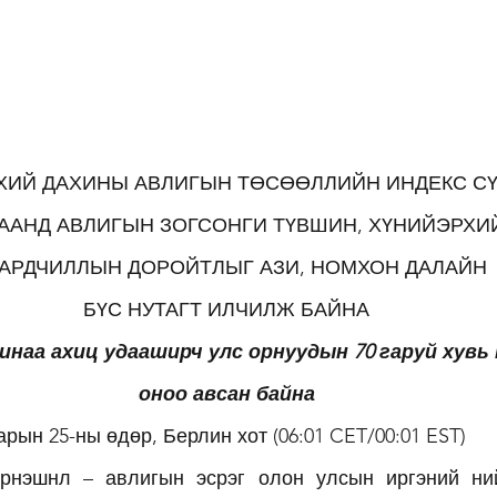
ЛХИЙ ДАХИНЫ АВЛИГЫН ТӨСӨӨЛЛИЙН ИНДЕКС СҮ
ААНД АВЛИГЫН ЗОГСОНГИ ТҮВШИН, ХҮНИЙЭРХИ
ДЧИЛЛЫН ДОРОЙТЛЫГ АЗИ, НОМХОН ДАЛАЙН            
БҮС НУТАГТ ИЛЧИЛЖ БАЙНА
наа ахиц удааширч улс орнуудын 70 гаруй хувь 
оноо авсан байна
арын 25-ны өдөр, Берлин хот (06:01 CET/00:01 EST)
ернэшнл – авлигын эсрэг олон улсын иргэний ний