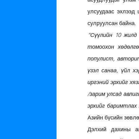
улсуудаас эхлээд 
сулруулсан байна. 
“Сүүлийн 10 жилд 
томоохон хөдөлгө
популист, авторит
үзэл санаа, үйл х
иргэний эрхийг хя
/зарим улсад авли
эрхийг баримтлах 
Азийн бүсийн зөвл
Дэлхий дахины ав