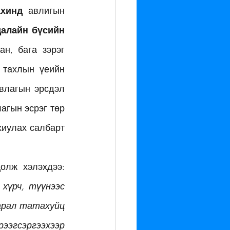
ахинд
 авлигын 
далайн бүсийн
н, бага зэрэг 
 тахлын үеийн 
влагын эрсдэл 
агын эсрэг төр 
хиулах салбарт 
лж хэлэхдээ: 
хүрч, түүнээс 
арал татахуйц 
эгсэргээхээр 