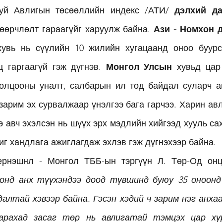
уй Авлигын төсөөллийн индекс /АТИ/ 
дэлхий д
өөрчлөлт гараагүйг харуулж байна. 
Ази - Номхон 
увь нь сүүлийн 10 жилийн хугацаанд оноо буурса
ц гаргаагүй гэж дүгнэв. 
Монгол Улсын
 хувьд цар
толцооны уналт, салбарын ил тод байдал суларч а
 зарим эх сурвалжаар үнэлгээ бага гарчээ. Харин авл
э авч эхэлсэн нь шүүх эрх мэдлийн хийгээд хууль са
чиг хандлага ажиглагдаж эхлэв гэж дүгнэхээр байна. 
ернэшнл - Монгол ТББ-ын тэргүүн Л. Төр-Од онцо
онд анх түүхэндээ доод түвшинд буюу 35 оноонд 
далтай хэвээр байна. Гэсэн хэдий ч зарим нэг анха
арахад засаг төр нь авлигатай тэмцэх цар хүрэ