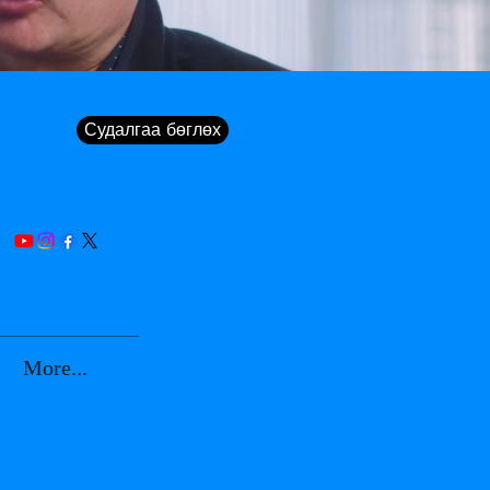
Судалгаа бөглөх
More...