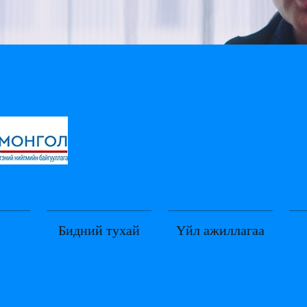
Бидний тухай
Үйл ажиллагаа