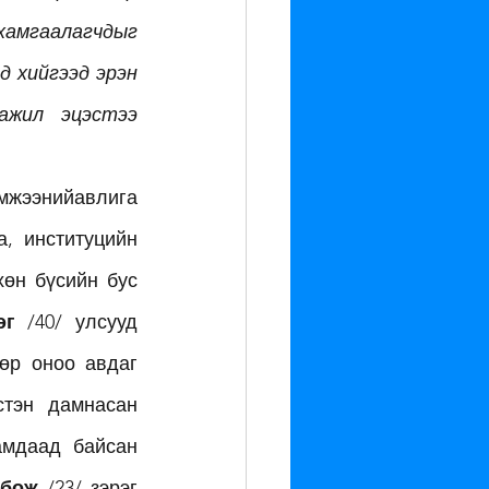
хамгаалагчдыг 
 хийгээд эрэн 
ажил эцэстээ 
мжээнийавлига 
, институцийн 
өн бүсийн бус 
эг
 /40/ улсууд 
эсэргүүцлийг дарж хүний эрхийг хязгаарлаж тааруу оноо авсан. Өндөр оноо авдаг 
стэн дамнасан 
мдаад байсан 
мбож
 /23/ зэрэг 