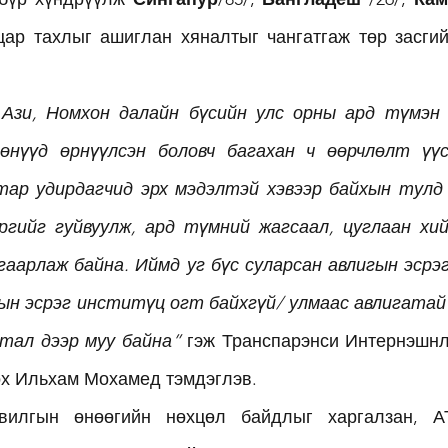
цар тахлыг ашиглан хяналтыг чангатгаж төр засгий
Ази, Номхон далайн бүсийн улс орны ард түмэн а
өнүүд өрнүүлсэн боловч багахан ч өөрчлөлт үүсс
ар удирдагчид эрх мэдэлтэй хэвээр байхын тулд 
эргийг гуйвуулж, ард түмний жагсаал, цуглаан хий
згаарлаж байна. Иймд уг бүс суларсан авлигын эсрэ
гын эсрэг инститүц огт байхгүй/ улмаас авлигатай 
тал дээр муу байна” 
гэж Транспарэнси Интернэшнл
өх Ильхам Мохамед тэмдэглэв. 
илгын өнөөгийн нөхцөл байдлыг харгалзан, АТ