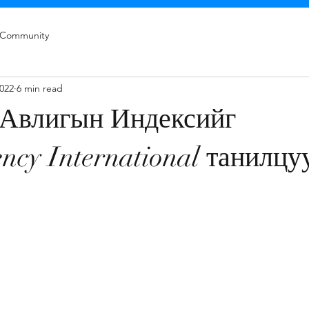
 Community
2022
6 min read
 Авлигын Индексийг
ncy International танилц