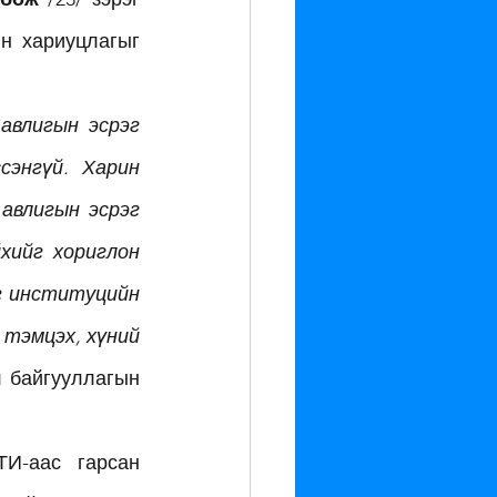
н хариуцлагыг 
влигын эсрэг 
энгүй. Харин 
авлигын эсрэг 
хийг хориглон 
г институцийн 
тэмцэх, хүний 
 байгууллагын 
И-аас гарсан 