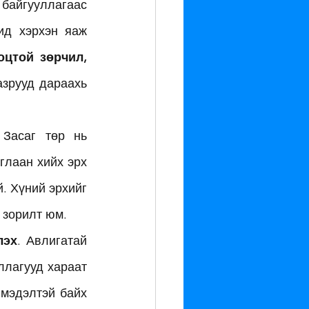
байгууллагаас 
д хэрхэн яаж 
оцтой зөрчил, 
азрууд дараахь 
 Засаг төр нь 
лаан хийх эрх 
 Хүний эрхийг 
 зорилт юм.
лэх
. Авлигатай 
лагууд хараат 
мэдэлтэй байх 