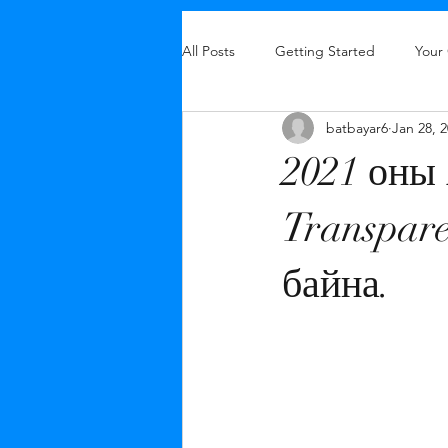
All Posts
Getting Started
Your
batbayar6
Jan 28, 
2021 оны
Transpare
байна.