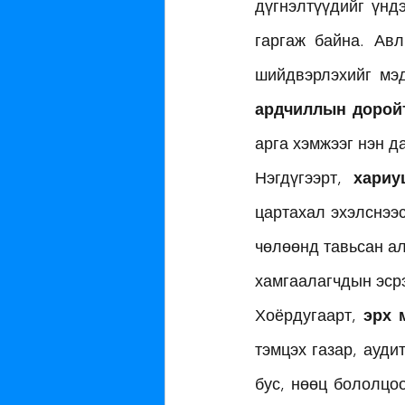
дүгнэлтүүдийг үнд
гаргаж байна. Авл
шийдвэрлэхийг мэд
ардчиллын дорой
арга хэмжээг нэн да
Нэгдүгээрт, 
хариу
цартахал эхэлснээс
чөлөөнд тавьсан ал
хамгаалагчдын эсрэ
Хоёрдугаарт, 
эрх 
тэмцэх газар, ауди
бус, нөөц бололцоо