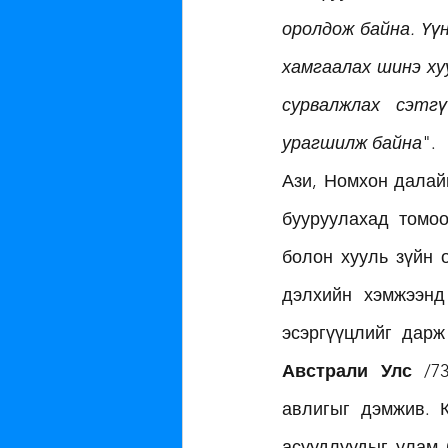
оролдож байна. Үү
хамгаалах шинэ ху
сурвалжлах сэтгү
урагшилж байна
". 
Ази, Номхон далай
бууруулахад томоо
болон хууль зүйн 
дэлхийн хэмжээнд
Австрали Улс
 /7
авлигыг дэмжив. 
асуудлуудыг улам 