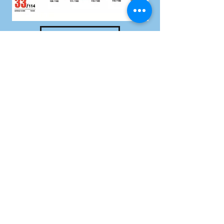
Дэлгэрэнгvй
Хаяг:
Юнескогын гудамж, Сүхбаатар дүүрэг,
Далай Тауэр
Шуудангийн хаяг: Ш/Х 14230,
Улаанбаатар хот
Утас:
+976 70120012
И-мэйл хаяг:
info@transparency.mn