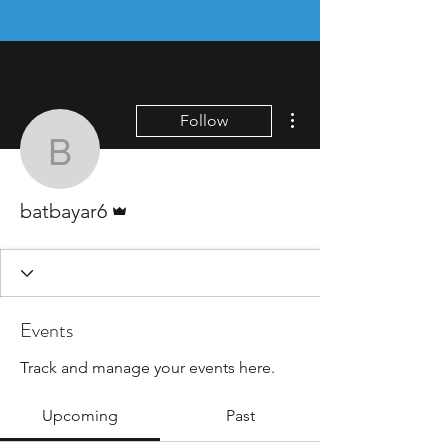
More actions
Follow
batbayar6
Admin
batbayar6
Events
Track and manage your events here.
Upcoming
Past