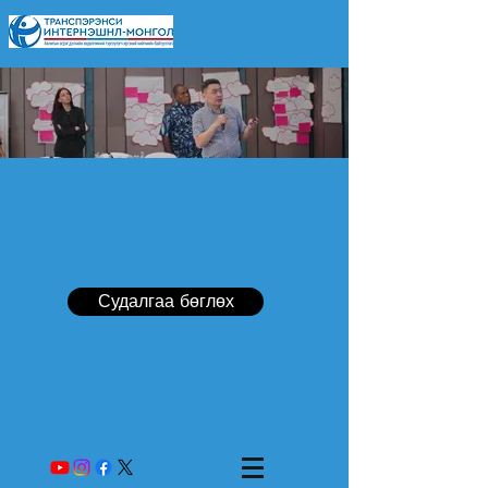
Судалгаа бөглөх