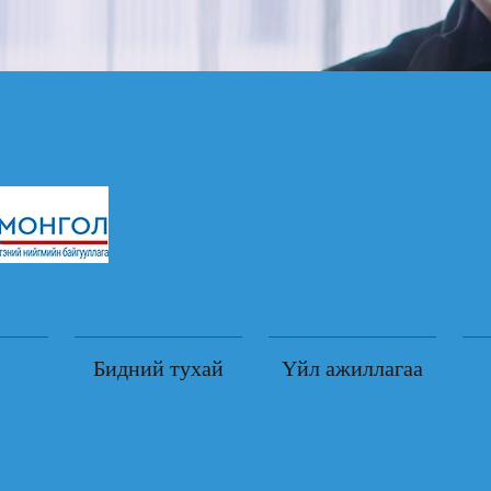
Бидний тухай
Үйл ажиллагаа