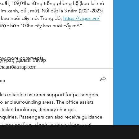
xuất, 109,04ha rừng trồng phòng hộ (keo lai mô 
m xanh, dổi, mỡ). Nổi bật là 3 năm (2021-2023) 
 keo nuôi cấy mô. Trong đó, 
https://vigen.vn/
ược hơn 100ha cây keo nuôi cấy mô”.
ow more comments
үүрэг, Далай Тауэр
0, Улаанбаатар хот
.mn
des reliable customer support for passengers 
no and surrounding areas. The office assists 
, ticket bookings, itinerary changes, 
inquiries. Passengers can also receive guidance 
baggage fees, check-in procedures, seat 
cies. Travelers requiring special assistance, 