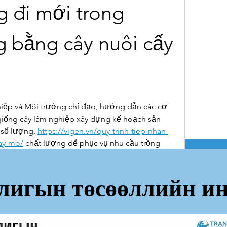
đi mới trong 
g bằng cây nuôi cấy 
ệp và Môi trường chỉ đạo, hướng dẫn các cơ 
giống cây lâm nghiệp xây dựng kế hoạch sản 
số lượng, 
https://vigen.vn/quy-trinh-tiep-nhan-
ay-mo/
 chất lượng để phục vụ nhu cầu trồng 
Các vườn ươm trên địa bàn tỉnh đã chuẩn bị hơn 
ụ mở rộng diện tích trồng rừng. Ngoài ra, các 
лигын төсөөллийн ин
ập huấn kỹ thuật trồng rừng thâm canh gỗ lớn 
xuất theo phương pháp nuôi cấy mô.
 hộ (BQLRPH) Như Thanh được UBND tỉnh giao 
000ha rừng và đất lâm nghiệp trên địa bàn 12 xã 