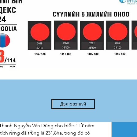
h, Nông Cống và Như Xuân. Để nâng cao hiệu 
trạm quản lý, bảo vệ rừng tại các xã thường 
 dẫn kỹ thuật, tổ chức cho các hộ trồng mới 
g thâm canh như keo nuôi cấy mô, keo hom... 
trấn tổ chức họp thôn, bản, vận động các hộ dân 
g trình lâm sinh; chuẩn bị tốt hiện trường; đầu tư 
 với chỉ đạo, đôn đốc công tác sản xuất, chăm 
ị chức năng đã kiểm tra cây giống xuất vườn và 
iống đủ tiêu chuẩn, có nguồn gốc, xuất xứ rõ 
chiều cao, đường kính... Mới được xuất vườn 
ịa bàn ban quản lý.
n.vn/cuc-mam-xoi-tim-long-thoi-cay-mo/
 Thanh Tân (Như Thanh) chia sẻ: “Tôi nhận 
ây keo lai mô. Ngoài được hỗ trợ cây giống, 
Дэлгэрэнгvй
hướng dẫn kỹ thuật trồng và chăm sóc cây. Đến 
, phát triển tốt, tỷ lệ sống đạt gần 100%”.
hanh Nguyễn Văn Dũng cho biết: “Từ năm 
ích rừng đã trồng là 231,8ha, trong đó có 