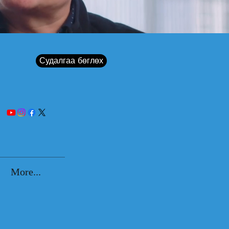
Судалгаа бөглөх
More...