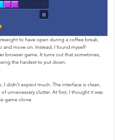
htweight to have open during a coffee break, 
o and move on. Instead, I found myself 
r browser game. It turns out that sometimes, 
eing the hardest to put down.
 I didn't expect much. The interface is clean, 
f unnecessary clutter. At first, I thought it was 
zle game clone.