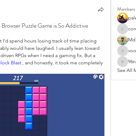
Members
pal
s Browser Puzzle Game is So Addictive
cor
cororip4
Md.
t I’d spend hours losing track of time placing 
bably would have laughed. I usually lean toward 
vo
voowku
-driven RPGs when I need a gaming fix. But a 
96
lock Blast
 , and honestly, it took me completely 
96nonn
See All 