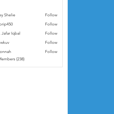
ey Shelie
Follow
orip450
Follow
50
 Jafar Iqbal
Follow
owkuv
Follow
v
nonnah
Follow
ah
Members (238)