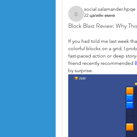
social.salamander.hpqe
22 цагийн өмнө
social.salamander.hpqe
Block Blast Review: Why Thi
If you had told me last week tha
colorful blocks on a grid, I pro
fast-paced action or deep story
friend recently recommended 
B
by surprise.