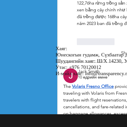
122,76ha rừng trồng sản 
xen bằng cây chính như li
đã trồng được 168ha cây
năm 2023 ban đã trồng đ
Like
Reply
Хаяг:
Sh
Юнескогын гудамж, Сүхбаатар д
Шуудангийн хаяг: Ш/Х 1423
Утас: +976 70120012
Jack Smith
И-мэйл хаяг:
info@transparency
10 өдрийн өмнө
The 
Volaris Fresno Office
 provi
traveling with Volaris from Fres
travelers with flight reservations
cancellations, and fare-related 
on baggage allowances, excess 
selection, and airline travel poli