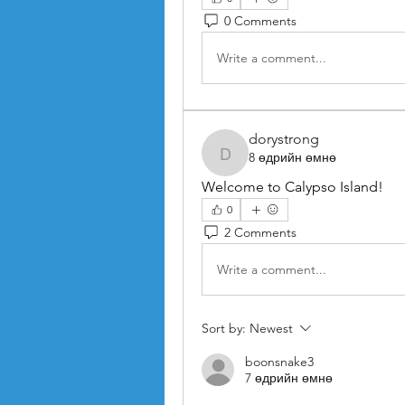
0 Comments
Write a comment...
dorystrong
8 өдрийн өмнө
dorystrong
Welcome to Calypso Island!
0
2 Comments
Write a comment...
Sort by:
Newest
boonsnake3
7 өдрийн өмнө