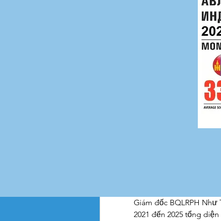
thuộc 3 huyện Như Than
quả trồng mới rừng, các 
xuyên bám địa bàn hướng
rừng sản xuất theo hướn
Phối hợp với các xã, thị 
thiết kế kỹ thuật các côn
vốn trồng mới rừng. Cùng
sóc cây giống, các đơn v
cấp giấy chứng nhận lô g
ràng, đạt tiêu chuẩn về 
đưa ra trồng rừng trên đ
Xem thêm: 
https://vige
Ông Lê Thanh Phong ở xã
khoán trồng 6,4ha bằng c
phân bón, tôi còn được 
nay, rừng keo sinh trưởng
Giám đốc BQLRPH Như T
2021 đến 2025 tổng diện t