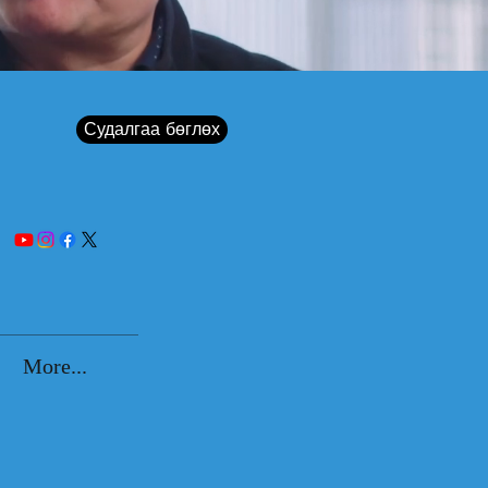
Судалгаа бөглөх
More...