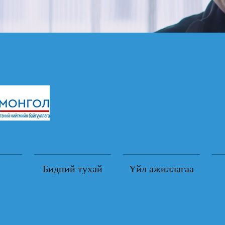
Бидний тухай
Үйл ажиллагаа