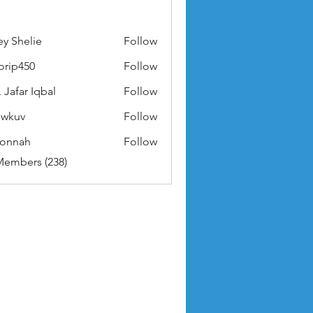
ey Shelie
Follow
orip450
Follow
50
 Jafar Iqbal
Follow
owkuv
Follow
v
nonnah
Follow
ah
Members (238)