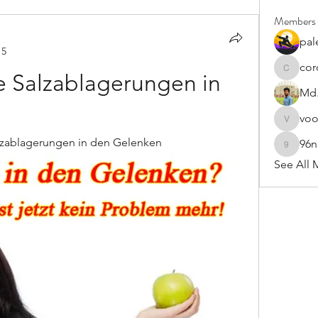
Members
pal
15
cor
cororip4
 Salzablagerungen in 
Md.
vo
voowku
lzablagerungen in den Gelenken
96
96nonn
See All 