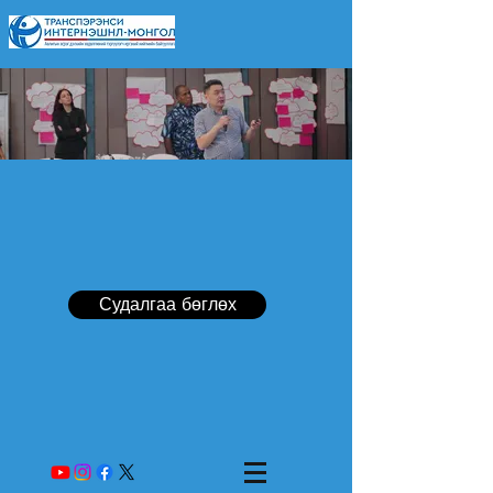
Судалгаа бөглөх