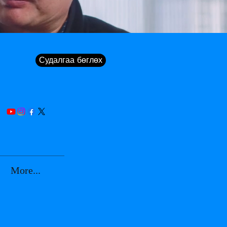
Судалгаа бөглөх
More...