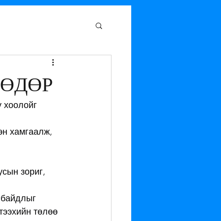
 ӨДӨР
 хоолойг 
эн хамгаалж, 
сын зориг, 
 байдлыг 
тээхийн төлөө 