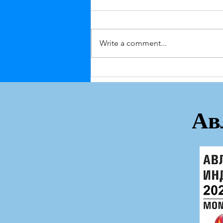
Write a comment...
Улс оронд төвлөрсөн тайлан
гарлаа!
Ав