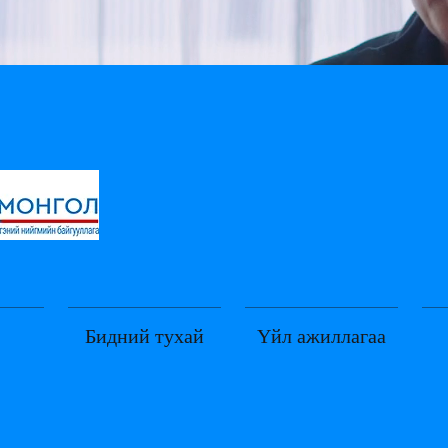
Бидний тухай
Үйл ажиллагаа