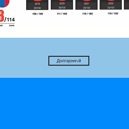
Дэлгэрэнгvй