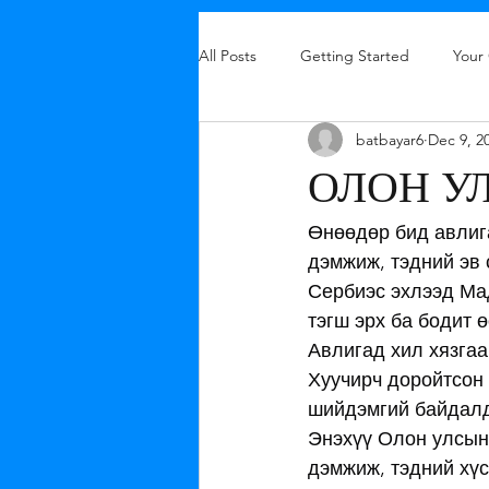
All Posts
Getting Started
Your
batbayar6
Dec 9, 2
ОЛОН У
Өнөөдөр бид авлиг
дэмжиж, тэдний эв 
Сербиэс эхлээд Мад
тэгш эрх ба бодит 
Авлигад хил хязгаар
Хуучирч доройтсон 
шийдэмгий байдалд 
Энэхүү Олон улсын
дэмжиж, тэдний хүс