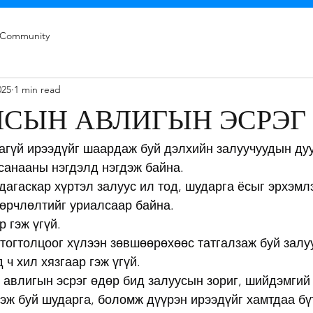
 Community
025
1 min read
ЛСЫН АВЛИГЫН ЭСРЭГ
агүй ирээдүйг шаардаж буй дэлхийн залуучуудын дуу
санааны нэгдэлд нэгдэж байна.
агаскар хүртэл залуус ил тод, шударга ёсыг эрхэмл
өөрчлөлтийг уриалсаар байна.
 гэж үгүй.
тогтолцоог хүлээн зөвшөөрөхөөс татгалзаж буй залуу
ч хил хязгаар гэж үгүй.
 авлигын эсрэг өдөр бид залуусын зориг, шийдэмгий
эж буй шударга, боломж дүүрэн ирээдүйг хамтдаа бү