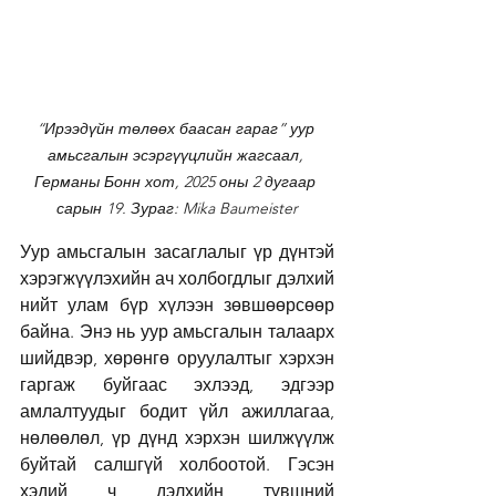
“Ирээдүйн төлөөх баасан гараг” уур 
амьсгалын эсэргүүцлийн жагсаал, 
Германы Бонн хот, 2025 оны 2 дугаар 
сарын 19. Зураг: Mika Baumeister
Уур амьсгалын засаглалыг үр дүнтэй 
хэрэгжүүлэхийн ач холбогдлыг дэлхий 
нийт улам бүр хүлээн зөвшөөрсөөр 
байна. Энэ нь уур амьсгалын талаарх 
шийдвэр, хөрөнгө оруулалтыг хэрхэн 
гаргаж буйгаас эхлээд, эдгээр 
амлалтуудыг бодит үйл ажиллагаа, 
нөлөөлөл, үр дүнд хэрхэн шилжүүлж 
буйтай салшгүй холбоотой. Гэсэн 
хэдий ч дэлхийн түвшний 