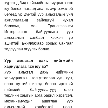
хүрээнд бид нийгмийн хариуцлага гэж 
юу болох, яагаад энэ нь хүртээмжтэй 
бөгөөд үр дүнтэй уур амьсгалын үйл 
ажиллагаанд зайлшгүй чухал 
болохыг, мөн Транспэрэнси 
Интернэшнл байгууллага уур 
амьсгалын салбарт хэрхэн үр 
ашигтай ажиллахаар зорьж байгааг 
тодруулан өгүүлэх болно.
Уур амьсгал дахь нийгмийн 
хариуцлага гэж юу вэ?
Уур амьсгал дахь нийгмийн 
хариуцлага нь гол утгаараа хувь хүн, 
орон нутгийн иргэд болон иргэний 
нийгмийн байгууллагууд олон 
төрлийн хамтын арга барил, хэрэгсэл, 
механизмуудыг ашиглан уур 
амьсгалтай холбоотой нөөц, 