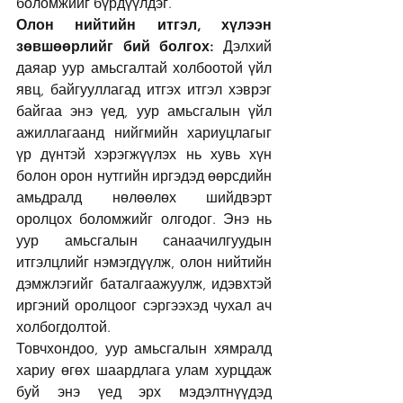
боломжийг бүрдүүлдэг.
Олон нийтийн итгэл, хүлээн 
зөвшөөрлийг бий болгох:
 Дэлхий 
даяар уур амьсгалтай холбоотой үйл 
явц, байгууллагад итгэх итгэл хэврэг 
байгаа энэ үед, уур амьсгалын үйл 
ажиллагаанд нийгмийн хариуцлагыг 
үр дүнтэй хэрэгжүүлэх нь хувь хүн 
болон орон нутгийн иргэдэд өөрсдийн 
амьдралд нөлөөлөх шийдвэрт 
оролцох боломжийг олгодог. Энэ нь 
уур амьсгалын санаачилгуудын 
итгэлцлийг нэмэгдүүлж, олон нийтийн 
дэмжлэгийг баталгаажуулж, идэвхтэй 
иргэний оролцоог сэргээхэд чухал ач 
холбогдолтой.
Товчхондоо, уур амьсгалын хямралд 
хариу өгөх шаардлага улам хурцдаж 
буй энэ үед эрх мэдэлтнүүдэд 