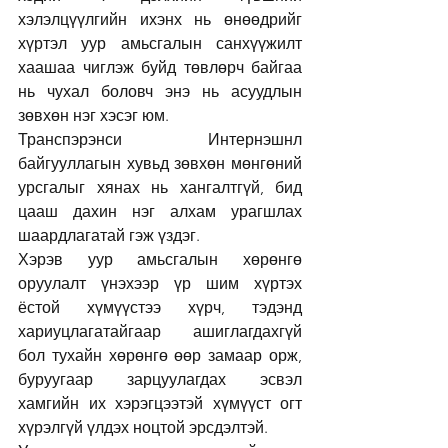
хэлэлцүүлгийн ихэнх нь өнөөдрийг 
хүртэл уур амьсгалын санхүүжилт 
хаашаа чиглэж буйд төвлөрч байгаа 
нь чухал боловч энэ нь асуудлын 
зөвхөн нэг хэсэг юм.
Транспэрэнси Интернэшнл 
байгууллагын хувьд зөвхөн мөнгөний 
урсгалыг хянах нь хангалтгүй, бид 
цааш дахин нэг алхам урагшлах 
шаардлагатай гэж үздэг.
Хэрэв уур амьсгалын хөрөнгө 
оруулалт үнэхээр үр шим хүртэх 
ёстой хүмүүстээ хүрч, тэдэнд 
хариуцлагатайгаар ашиглагдахгүй 
бол тухайн хөрөнгө өөр замаар орж, 
буруугаар зарцуулагдах эсвэл 
хамгийн их хэрэгцээтэй хүмүүст огт 
хүрэлгүй үлдэх ноцтой эрсдэлтэй.