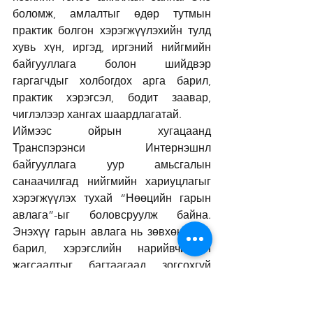
боломж, амлалтыг өдөр тутмын 
практик болгон хэрэгжүүлэхийн тулд 
хувь хүн, иргэд, иргэний нийгмийн 
байгууллага болон шийдвэр 
гаргагчдыг холбогдох арга барил, 
практик хэрэгсэл, бодит заавар, 
чиглэлээр хангах шаардлагатай.
Иймээс ойрын хугацаанд 
Транспэрэнси Интернэшнл 
байгууллага уур амьсгалын 
санаачилгад нийгмийн хариуцлагыг 
хэрэгжүүлэх тухай “Нөөцийн гарын 
авлага”-ыг боловсруулж байна. 
Энэхүү гарын авлага нь зөвхөн арга 
барил, хэрэгслийн нарийвчилсан 
жагсаалтыг багтаагаад зогсохгүй 
дэлхийн өнцөг булан бүрийн 
сургамжуудыг тусган, жишээ 