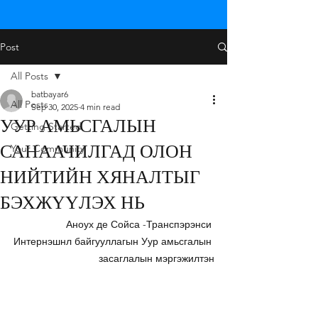
Post
All Posts
batbayar6
All Posts
Sep 30, 2025
4 min read
УУР АМЬСГАЛЫН
Getting Started
САНААЧИЛГАД ОЛОН
Your Community
НИЙТИЙН ХЯНАЛТЫГ
БЭХЖҮҮЛЭХ НЬ
Аноух де Сойса -Транспэрэнси 
Интернэшнл байгууллагын Уур амьсгалын 
засаглалын мэргэжилтэн