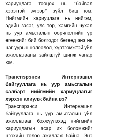
хариуцлага тооцох нь “байвал 
хэрэгтэй зүгээр” зүйл биш юм. 
Нийгмийн хариуцлага нь нийгэм, 
эдийн засаг, улс төр, хамгийн чухал 
нь уур амьсгалын өөрчлөлтийн үр 
өгөөжийг бий болгодог бөгөөд энэ нь 
цаг уурын нөлөөлөл, хүртээмжтэй үйл 
ажиллагааны зайлшгүй шинж чанар 
юм.
Транспэрэнси Интернэшнл 
байгууллага нь уур амьсгалын 
салбарт нийгмийн хариуцлагыг 
хэрхэн ахиулж байна вэ?
Транспэрэнси Интернэшнл 
байгууллага нь уур амьсгалын үйл 
ажиллагааг бэхжүүлэхэд нийгмийн 
хариуцлагын асар их боломжийг 
нээхийн төлөө ажиллаж байна. Энэ 