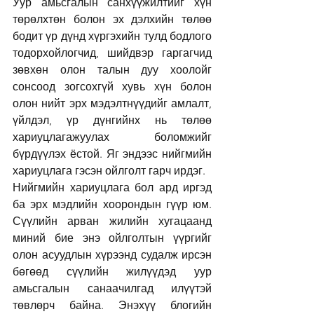
Уур амьсгалын санхүүжилтийг хүн 
төрөлхтөн болон эх дэлхийн төлөө 
бодит үр дүнд хүргэхийн тулд бодлого 
тодорхойлогчид, шийдвэр гаргагчид 
зөвхөн олон талын дуу хоолойг 
сонсоод зогсохгүй хувь хүн болон 
олон нийт эрх мэдэлтнүүдийг амлалт, 
үйлдэл, үр дүнгийнх нь төлөө 
хариуцлагажуулах боломжийг 
бүрдүүлэх ёстой. Яг эндээс нийгмийн 
хариуцлага гэсэн ойлголт гарч ирдэг.
Нийгмийн хариуцлага бол ард иргэд 
ба эрх мэдлийн хоорондын гүүр юм. 
Сүүлийн арван жилийн хугацаанд 
миний бие энэ ойлголтын үүргийг 
олон асуудлын хүрээнд судалж ирсэн 
бөгөөд сүүлийн жилүүдэд уур 
амьсгалын санаачилгад илүүтэй 
төвлөрч байна. Энэхүү блогийн 