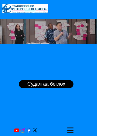
Судалгаа бөглөх