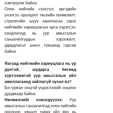
нэвтрүүлж байна.
Олон нийтийн сонсгол, иргэдийн 
үнэлгээ, оролцоот төсвийн төлөвлөлт, 
стратегийн шүүх ажиллагаа зэрэг 
нийгмийн хариуцлагын арга хэрэгсэл, 
хандлагууд нь уур амьсгалын 
санаачилгуудын хэрэгжилт, 
удирдлагыг шинэ түвшинд гаргаж 
байна.
Яагаад нийгмийн хариуцлага нь үр 
дүнтэй, шударга бөгөөд 
хүртээмжтэй уур амьсгалын үйл 
ажиллагаанд зайлшгүй чухал вэ?
Би гурван онцгой үндэслэлийг онцлон 
дурдмаар байна:
Нөлөөллийг нэмэгдүүлэх:
 Уур 
амьсгалын санаачилгад олон нийтийн 
оролцоо, хяналт тавих үйл явц нь 