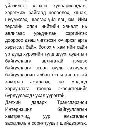
үйлчилгээ хэрхэн хуваарилагдаж, 
хэрэгжиж байгаад нөлөөлөх, хянах, 
шүүмжлэх, шалгах үйл явц юм. Ийм 
төрлийн олон нийтийн хяналт нь 
авлигаас урьдчилан сэргийлэх 
доороос дээш чиглэсэн хүчирхэг арга 
хэрэгсэл байж болох ч хамгийн сайн 
үр дүнд хүрэхийн тулд шүүх, аудитын 
байгууллага, авлигатай тэмцэх 
байгууллага эсвэл хууль сахиулах 
байгууллагын албан ёсны хяналттай 
хамтран ажиллаж, эрх мэдэлд 
хариуцлага тооцох экосистемийг 
бүрдүүлэхэд чухал үүрэгтэй.
Дэлхий даяарх Транспэрэнси 
Интернэшнл байгууллагын 
хамтрагчид уур амьсгалын 
засаглалын сорилтуудыг шийдвэрлэх, 