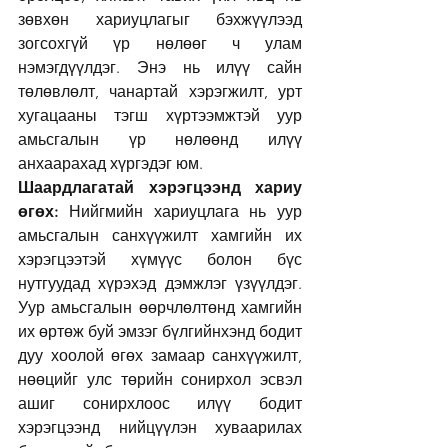
зөвхөн хариуцлагыг бэхжүүлээд 
зогсохгүй үр нөлөөг ч улам 
нэмэгдүүлдэг. Энэ нь илүү сайн 
төлөвлөлт, чанартай хэрэгжилт, урт 
хугацааны тэгш хүртээмжтэй уур 
амьсгалын үр нөлөөнд илүү 
анхаарахад хүргэдэг юм.
Шаардлагатай хэрэгцээнд хариу 
өгөх:
 Нийгмийн хариуцлага нь уур 
амьсгалын санхүүжилт хамгийн их 
хэрэгцээтэй хүмүүс болон бүс 
нутгуудад хүрэхэд дэмжлэг үзүүлдэг. 
Уур амьсгалын өөрчлөлтөнд хамгийн 
их өртөж буй эмзэг бүлгийнхэнд бодит 
дуу хоолой өгөх замаар санхүүжилт, 
нөөцийг улс төрийн сонирхол эсвэл 
ашиг сонирхлоос илүү бодит 
хэрэгцээнд нийцүүлэн хуваарилах 