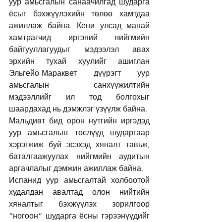
уур амьсгалын санаачилгад шударга 
ёсыг бэхжүүлэхийн төлөө хамтдаа 
ажиллаж байна. Кени улсад манай 
хамтрагчид иргэний нийгмийн 
байгууллагуудыг мэдээлэл авах 
эрхийн тухай хуулийг ашиглан 
Эльгейо-Мараквет дүүрэгт уур 
амьсгалын санхүүжилтийн 
мэдээллийг ил тод болгохыг 
шаардахад нь дэмжлэг үзүүлж байна.
Мальдивт бид орон нутгийн иргэдэд 
уур амьсгалын төслүүд шударгаар 
хэрэгжиж буй эсэхэд хяналт тавьж, 
баталгаажуулах нийгмийн аудитын 
аргачлалыг дэмжин ажиллаж байна.
Испанид уур амьсгалтай холбоотой 
худалдан авалтад олон нийтийн 
хяналтыг бэхжүүлэх зорилгоор 
“ногоон” шударга ёсны гэрээнүүдийг 