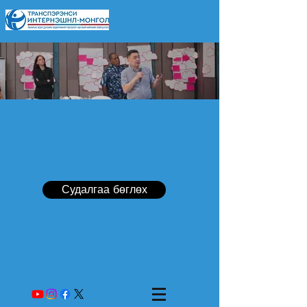
Судалгаа бөглөх