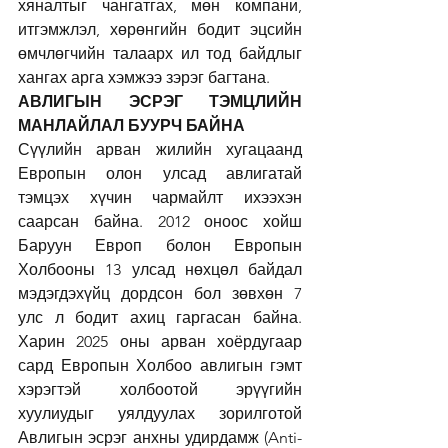
хяналтыг чангатгах, мөн компани, 
итгэмжлэл, хөрөнгийн бодит эцсийн 
өмчлөгчийн талаарх ил тод байдлыг 
хангах арга хэмжээ зэрэг багтана.
АВЛИГЫН ЭСРЭГ ТЭМЦЛИЙН 
МАНЛАЙЛАЛ БУУРЧ БАЙНА
Сүүлийн арван жилийн хугацаанд 
Европын олон улсад авлигатай 
тэмцэх хүчин чармайлт ихээхэн 
саарсан байна. 2012 оноос хойш 
Баруун Европ болон Европын 
Холбооны 13 улсад нөхцөл байдал 
мэдэгдэхүйц дордсон бол зөвхөн 7 
улс л бодит ахиц гаргасан байна. 
Харин 2025 оны арван хоёрдугаар 
сард Европын Холбоо авлигын гэмт 
хэрэгтэй холбоотой эрүүгийн 
хуулиудыг уялдуулах зорилготой 
Авлигын эсрэг анхны удирдамж (Anti-