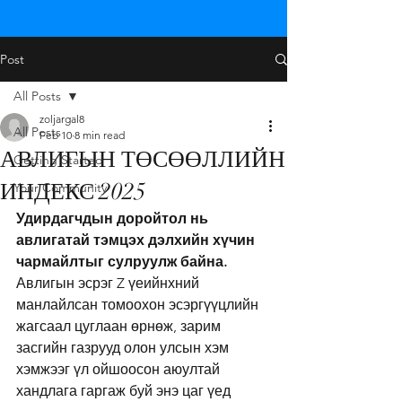
Post
All Posts
zoljargal8
All Posts
Feb 10
8 min read
АВЛИГЫН ТӨСӨӨЛЛИЙН
Getting Started
ИНДЕКС 2025
Your Community
Удирдагчдын доройтол нь 
авлигатай тэмцэх дэлхийн хүчин 
чармайлтыг сулруулж байна.
Авлигын эсрэг Z үеийнхний 
манлайлсан томоохон эсэргүүцлийн 
жагсаал цуглаан өрнөж, зарим 
засгийн газрууд олон улсын хэм 
хэмжээг үл ойшоосон аюултай 
хандлага гаргаж буй энэ цаг үед 