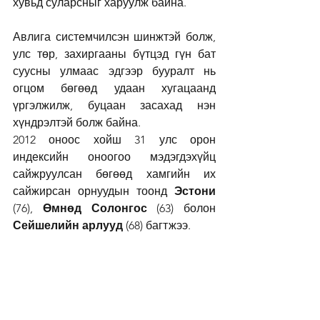
хувьд суларсныг харуулж байна.
Авлига системчилсэн шинжтэй болж, 
улс төр, захиргааны бүтцэд гүн бат 
суусны улмаас эдгээр бууралт нь 
огцом бөгөөд удаан хугацаанд 
үргэлжилж, буцаан засахад нэн 
хүндрэлтэй болж байна.
2012 оноос хойш 31 улс орон 
индексийн оноогоо мэдэгдэхүйц 
сайжруулсан бөгөөд хамгийн их 
сайжирсан орнуудын тоонд 
Эстони
(76), 
Өмнөд Солонгос
 (63) болон 
Сейшелийн арлууд
 (68) багтжээ.