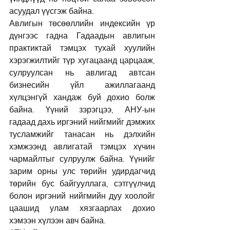
асуудал үүсгэж байна.
Авлигын төсөөллийн индексийн үр 
дүнгээс гадна Гадаадын авлигын 
практиктай тэмцэх тухай хуулийн 
хэрэгжилтийг түр хугацаанд царцааж, 
сулруулсан нь авлигад автсан 
бизнесийн үйл ажиллагаанд 
хүлцэнгүй хандаж буй дохио болж 
байна. Үүний зэрэгцээ, АНУ-ын 
гадаад дахь иргэний нийгмийг дэмжих 
тусламжийг танасан нь дэлхийн 
хэмжээнд авлигатай тэмцэх хүчин 
чармайлтыг сулруулж байна. Үүнийг 
зарим орны улс төрийн удирдагчид 
төрийн бус байгууллага, сэтгүүлчид 
болон иргэний нийгмийн дуу хоолойг 
цаашид улам хязгаарлах дохио 
хэмээн хүлээн авч байна.