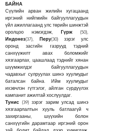
БАЙНА
Сүүлийн арван жилийн хугацаанд 
иргэний нийгмийн байгууллагуудын 
үйл ажиллагаанд улс төрийн шинжтэй 
оролцоо нэмэгдэж, 
Гүрж 
(50), 
Индонез
(37), 
Перу
(30) зэрэг улс 
оронд засгийн газрууд тэдний 
санхүүжилт авах боломжийг 
хязгаарлах, цаашлаад тэднийг хянан 
шүүмжилдэг байгууллагуудын 
чадавхыг сулруулах шинэ хуулиудыг 
баталсан байна. Ийм хуулиудыг 
ихэвчлэн гүтгэлэг, айлган сүрдүүлэх 
кампанит ажилтай хослуулдаг.
Тунис
 (39) зэрэг зарим улсад шинэ 
хязгаарлалтын хууль батлаагүй ч 
захиргааны, шүүхийн болон 
санхүүгийн дарамтаар иргэний орон 
зай бодит байдал дээр хумигдаж, 