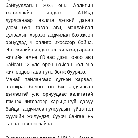
байгууллагын 2025 оны Авлигын 
төсөөллийн индекс (АТИ)-д 
дурдсанаар, авлига дэлхий даяар 
улам бүр газар авч, манлайлал 
сулрахын хэрээр ардчилал бэхэжсэн 
орнуудад ч авлига ихэссээр байна. 
Энэ жилийн индексээс харахад арван 
жилийн өмнө 80-аас дээш оноо авч 
байсан 12 улс орон байсан бол энэ 
жил ердөө таван улс болж буурчээ.
Манай тайлангаас дүгнэн харвал, 
автократ болон төгс бус ардчилсан 
дэглэмтэй улс орнуудаас авлигатай 
тэмцэх чиглэлээр харьцангуй давуу 
байдаг ардчилсан улсуудын гүйцэтгэл 
сүүлийн жилүүдэд буурч байгаа нь 
санаа зовоож байна.