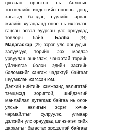
цуглаан өрнөсөн нь Авлигын 
төсөөллийн индексийн онооны доод 
хагасад багтдаг, сүүлийн арван 
жилийн хугацаанд оноо нь ихэвчлэн 
гацсан эсвэл буурсан улс орнуудад 
төвлөрч байв. 
Балба
 (34), 
Мадагаскар
 (25) зэрэг улс орнуудын 
залуучууд төрийн эрх мэдлээ 
урвуулан ашиглаж, чанартай төрийн 
үйлчилгээ болон эдийн засгийн 
боломжийг хангаж чадахгүй байгааг 
шүүмжлэн жагссан юм.
Дэлхий нийтийн хэмжээнд авлигатай 
тэмцэхэд зоригтой, шийдэмгий 
манлайлал дутагдаж байгаа нь олон 
улсын авлигын эсрэг хүчин 
чармайлтыг сулруулж, улмаар 
дэлхийн улс орнуудад шинэчлэл хийх 
дарамтыг багасгах эрсдэлтэй байгааг 