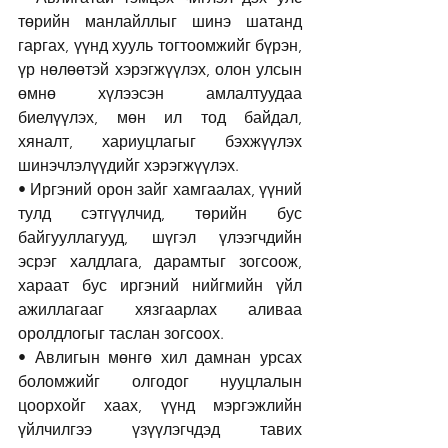
төрийн манлайллыг шинэ шатанд 
гаргах, үүнд хууль тогтоомжийг бүрэн, 
үр нөлөөтэй хэрэгжүүлэх, олон улсын 
өмнө хүлээсэн амлалтуудаа 
биелүүлэх, мөн ил тод байдал, 
хяналт, хариуцлагыг бэхжүүлэх 
шинэчлэлүүдийг хэрэгжүүлэх.
• Иргэний орон зайг хамгаалах, үүний 
тулд сэтгүүлчид, төрийн бус 
байгууллагууд, шүгэл үлээгчдийн 
эсрэг халдлага, дарамтыг зогсоож, 
хараат бус иргэний нийгмийн үйл 
ажиллагааг хязгаарлах аливаа 
оролдлогыг таслан зогсоох.
• Авлигын мөнгө хил дамнан урсах 
боломжийг олгодог нууцлалын 
цоорхойг
хаах, үүнд мэргэжлийн 
үйлчилгээ үзүүлэгчдэд тавих 