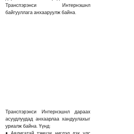
Транспэрэнси Интернэшнл 
байгууллага анхааруулж байна.
Транспэрэнси Интернэшнл дараах 
асуудлуудад анхаарлаа хандуулахыг 
уриалж байна. Үүнд:
• Авлигатай тэмцэх чиглэл дэх улс 