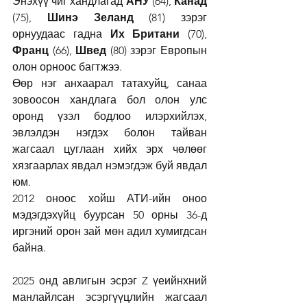
Энэхүү чиг хандлагад 
АНУ
 (64), 
Канад
(75), 
Шинэ Зеланд
 (81) зэрэг 
орнуудаас гадна 
Их Британи
 (70), 
Франц 
(66), 
Швед
 (80) зэрэг Европын 
олон орноос багтжээ.
Өөр нэг анхаарал татахуйц, санаа 
зовоосон хандлага бол олон улс 
оронд үзэл бодлоо илэрхийлэх, 
эвлэлдэн нэгдэх болон тайван 
жагсаал цуглаан хийх эрх чөлөөг 
хязгаарлах явдал нэмэгдэж буй явдал 
юм.
2012 оноос хойш АТИ-ийн оноо 
мэдэгдэхүйц буурсан 50 орны 36-д 
иргэний орон зай мөн адил хумигдсан 
байна.
2025 онд авлигын эсрэг Z үеийнхний 
манлайлсан эсэргүүцлийн жагсаал 