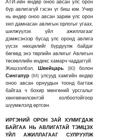
АТИ-ийн өндөр оноо авсан улс орон 
бүр авлигагүй гэсэн үг биш юм. Учир 
нь өндөр оноо авсан зарим улс орон 
хил дамнасан авлигын орлогыг угаах, 
шилжүүлэх үйл ажиллагааг 
дэмжсэнээр бусад улс оронд авлига 
үүсэх нөхцөлийг бүрдүүлж байдаг 
бөгөөд энэ төрлийн авлигыг Авлигын 
төсөөллийн индекс хамарч чаддаггүй.
Жишээлбэл, 
Швейцарь
 (80) болон 
Сингапур
 (84) улсууд хамгийн өндөр 
оноо авсан орнуудын тоонд багтаж 
байгаа ч бохир мөнгөний урсгалыг 
хөнгөвчилсөнтэй холбоотойгоор 
шүүмжлэлд өртсөн.
ИРГЭНИЙ ОРОН ЗАЙ ХУМИГДАЖ 
БАЙГАА НЬ АВЛИГАТАЙ ТЭМЦЭХ 
ҮЙЛ АЖИЛЛАГААГ СУЛРУУЛЖ 