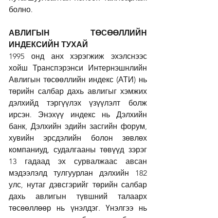
болно.
АВЛИГЫН ТӨСӨӨЛЛИЙН 
ИНДЕКСИЙН ТУХАЙ
1995 онд анх хэрэгжиж эхэлснээс 
хойш Транспэрэнси Интернэшнлийн 
Авлигын төсөөллийн индекс (АТИ) нь 
төрийн салбар дахь авлигыг хэмжих 
дэлхийд тэргүүлэх үзүүлэлт болж 
ирсэн. Энэхүү индекс нь Дэлхийн 
банк, Дэлхийн эдийн засгийн форум, 
хувийн эрсдэлийн болон зөвлөх 
компаниуд, судалгааны төвүүд зэрэг 
13 гадаад эх сурвалжаас авсан 
мэдээлэлд тулгуурлан дэлхийн 182 
улс, нутаг дэвсгэрийг төрийн салбар 
дахь авлигын түвшний талаарх 
төсөөллөөр нь үнэлдэг. Үнэлгээ нь 