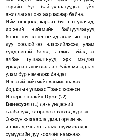
төрийн бус байгууллагуудын үйл 
ажиллагааг хязгаарласаар байна.
Ийм нөхцөлд хараат бус сэтгүүлчид, 
иргэний нийгмийн байгууллагууд 
болон шүгэл үлээгчид авлигын эсрэг 
дуу хоолойгоо илэрхийлэхэд улам 
хүндрэлтэй болж, авлига үйлдсэн 
албан тушаалтнууд эрх мэдлээ 
урвуулан ашигласаар байх магадлал 
улам бүр нэмэгдэж байдаг.
Иргэний нийгмийг хавчин шахах 
бодлогын улмаас Транспэрэнси 
Интернэшнлийн 
Орос
 (22), 
Венесуэл
 (10) дахь үндэсний 
салбарууд эх орноо орхиход хүрсэн.
Энэхүү хязгаарлагдмал орчин нь 
авлигад хяналт тавьж, шүүмжилдэг 
хүмүүсийн дуу хоолойг намжаах 