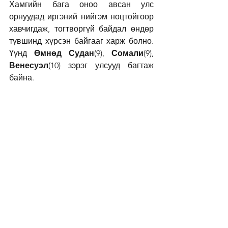
Хамгийн бага оноо авсан улс 
орнуудад иргэний нийгэм ноцтойгоор 
хавчигдаж, тогтворгүй байдал өндөр 
түвшинд хүрсэн байгааг харж болно. 
Үүнд 
Өмнөд Судан
(9), 
Сомали
(9), 
Венесуэл
(10) зэрэг улсууд багтаж 
байна.