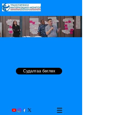
Судалгаа бөглөх