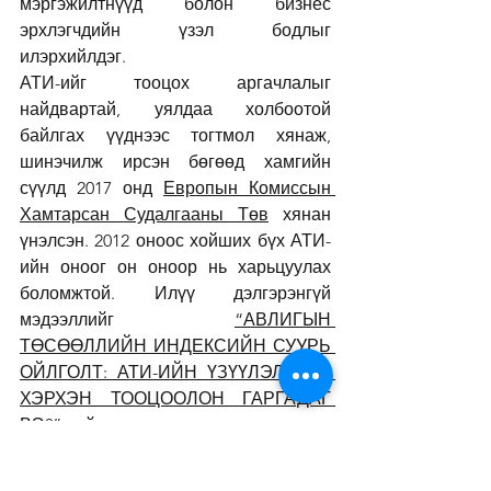
мэргэжилтнүүд болон бизнес 
эрхлэгчдийн үзэл бодлыг 
илэрхийлдэг.
АТИ-ийг тооцох аргачлалыг 
найдвартай, уялдаа холбоотой 
байлгах үүднээс тогтмол хянаж, 
шинэчилж ирсэн бөгөөд хамгийн 
сүүлд 2017 онд 
Европын Комиссын 
Хамтарсан Судалгааны Төв
 хянан 
үнэлсэн. 2012 оноос хойших бүх АТИ-
ийн оноог он оноор нь харьцуулах 
боломжтой. Илүү дэлгэрэнгүй 
мэдээллийг 
“АВЛИГЫН 
ТӨСӨӨЛЛИЙН ИНДЕКСИЙН СУУРЬ 
ОЙЛГОЛТ: АТИ-ИЙН ҮЗҮҮЛЭЛТИЙГ 
ХЭРХЭН ТООЦООЛОН ГАРГАДАГ 
ВЭ?”
 нийтлэлээс уншина уу.