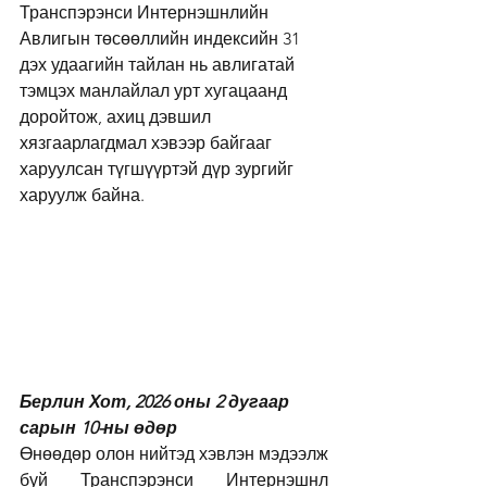
Транспэрэнси Интернэшнлийн 
Авлигын төсөөллийн индексийн 31 
дэх удаагийн тайлан нь авлигатай 
тэмцэх манлайлал урт хугацаанд 
доройтож, ахиц дэвшил 
хязгаарлагдмал хэвээр байгааг 
харуулсан түгшүүртэй дүр зургийг 
харуулж байна.
Берлин Хот, 2026 оны 2 дугаар 
сарын 10-ны өдөр
Өнөөдөр олон нийтэд хэвлэн мэдээлж 
буй Транспэрэнси Интернэшнл 