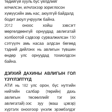
төдийгүй хууль бус үйлдлийг 
илчилсэн, илчлэхээр зориглосон 
хүмүүсийн амь нас, аюулгүй байдалд 
бодит аюул учруулж байна.
2012 оноос хойш зэвсэгт 
мөргөлдөөнгүй орнуудад авлигатай 
холбоотой сэдвээр сурвалжилсан 150 
сэтгүүлч амь насаа алдсан бөгөөд 
тэдний дийлэнх нь авлигын түвшин 
өндөр улс орнуудад тохиолдсон 
байна.
ДЭЛХИЙ ДАХИНЫ АВЛИГЫН ГОЛ 
ҮЗҮҮЛЭЛТҮҮД
АТИ нь 182 улс орон, бүс нутгийн 
нийтийн салбар (төрийн) дахь 
авлигын төсөөллийг тэг (их 
авлигатай)-ээс зуу (маш цэвэр) 
хүртэлх оноогоор үнэлж эрэмбэлдэг 