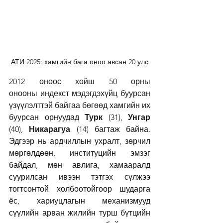
АТИ 2025: хамгийн бага оноо авсан 20 улс
2012 оноос хойш 50 орны 
онооны индекст мэдэгдэхүйц буурсан 
үзүүлэлттэй байгаа бөгөөд хамгийн их 
буурсан орнуудад 
Турк
 (31), 
Унгар 
(40), 
Никарагуа
 (14) багтаж байна. 
Эдгээр нь ардчиллын ухралт, зөрчил 
мөргөлдөөн, институцийн эмзэг 
байдал, мөн авлига, хамааралд 
суурилсан ивээн тэтгэх сүлжээ 
тогтсонтой холбоотойгоор шударга 
ёс, хариуцлагын механизмууд 
сүүлийн арван жилийн турш бүтцийн 