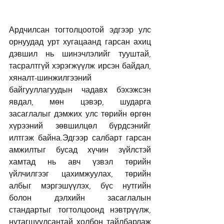
Ардчилсан тогтолцоотой эдгээр улс 
орнуудад урт хугацаанд гарсан ахиц 
дэвшил нь шинэчлэлийг тууштай, 
тасралтгүй хэрэгжүүлж ирсэн байдал, 
хяналт-шинжилгээний 
байгууллагуудын чадавх бэхэжсэн 
явдал, мөн цэвэр, шударга 
засаглалыг дэмжих улс төрийн өргөн 
хүрээний зөвшилцөл бүрдсэнийг 
илтгэж байна.Эдгээр салбарт гарсан 
амжилтыг бусад хүчин зүйлстэй 
хамтад нь авч үзвэл төрийн 
үйлчилгээг цахимжуулах, төрийн 
албыг мэргэшүүлэх, бүс нутгийн 
болон дэлхийн засаглалын 
стандартыг тогтолцоонд нэвтрүүлж, 
нутагшуулсантай холбон тайлбарлаж 