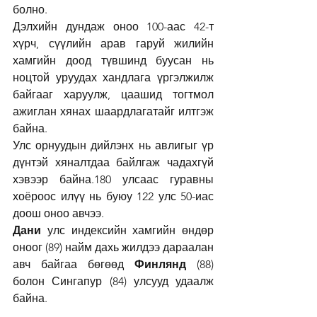
болно.
Дэлхийн дундаж оноо 100-аас 42-т 
хүрч, сүүлийн арав гаруй жилийн 
хамгийн доод түвшинд буусан нь 
ноцтой уруудах хандлага үргэлжилж 
байгааг харуулж, цаашид тогтмол 
ажиглан хянах шаардлагатайг илтгэж 
байна.
Улс орнуудын дийлэнх нь авлигыг үр 
дүнтэй хяналтдаа байлгаж чадахгүй 
хэвээр байна.180 улсаас гуравны 
хоёроос илүү нь буюу 122 улс 50-иас 
доош оноо авчээ.
Дани
 улс индексийн хамгийн өндөр 
оноог (89) найм дахь жилдээ дараалан 
авч байгаа бөгөөд 
Финлянд
 (88) 
болон Сингапур (84) улсууд удаалж 
байна. 