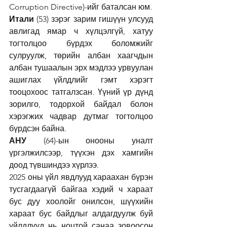
Corruption Directive)-ийг баталсан юм.
Итали
 (53) зэрэг зарим гишүүн улсууд 
авлигад ямар ч хүлцэлгүй, хатуу 
тогтолцоо бүрдэх боломжийг 
сулруулж, төрийн албан хаагчдын 
албан тушаалын эрх мэдлээ урвуулан 
ашиглах үйлдлийг гэмт хэрэгт 
тооцохоос татгалзсан. Үүний үр дүнд 
зорилго, тодорхой байдал болон 
хэрэгжих чадвар дутмаг тогтолцоо 
бүрдсэн байна.
АНУ 
(64)-ын онооны уналт 
үргэлжилсээр, түүхэн дэх хамгийн 
доод түвшиндээ хүрлээ.
2025 оны үйл явдлууд хараахан бүрэн 
тусгагдаагүй байгаа хэдий ч хараат 
бус дуу хоолойг онилсон, шүүхийн 
хараат бус байдлыг алдагдуулж буй 
үйлдлүүд нь ноцтой санаа зовоосон 