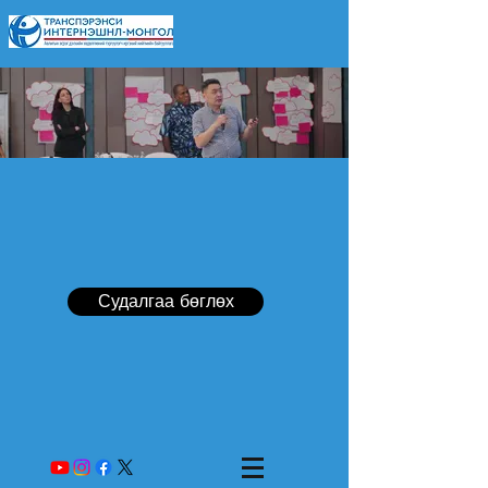
Судалгаа бөглөх