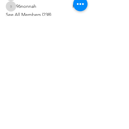
96nonnah
Follow
96nonnah
See All Members (238)
Авлигын төсөөллийн
индекс
Дэлгэрэнгvй