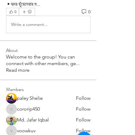
 • হৃদয় ছুঁয়েদেয়ার ম...  
0
0
Write a comment...
About
Welcome to the group! You can
connect with other members, ge
...
Read more
Members
paley Shelie
Follow
cororip450
Follow
cororip450
Md. Jafar Iqbal
Follow
voowkuv
Follow
voowkuv