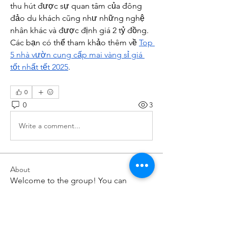
thu hút được sự quan tâm của đông 
đảo du khách cũng như những nghệ 
nhân khác và được định giá 2 tỷ đồng. 
Các bạn có thể tham khảo thêm về 
Top 
5 nhà vườn cung cấp mai vàng sỉ giá 
tốt nhất tết 2025
.
0
0
3
Write a comment...
About
Welcome to the group! You can
connect with other members, ge
...
Read more