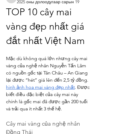
boonsnake3
2025 оны долоодугаар сарын 19
TOP 10 cây mai 
vàng đẹp nhất giá 
đắt nhất Việt Nam
Mặc dù không quá lớn nhưng cây mai 
vàng của nghệ nhân Nguyễn Tấn Lãm 
có nguồn gốc tại Tân Châu – An Giang 
lại được “hét” giá lên đến 2,5 tỷ đồng. 
hình ảnh hoa mai vàng đẹp nhất
. Được 
biết điều đặc biệt của cây mai này 
chính là gốc mai đã được gần 200 tuổi 
và trải qua ít nhất 3 thế hệ.
Cây mai vàng của nghệ nhân 
Đồng Thái