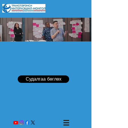
Судалгаа бөглөх