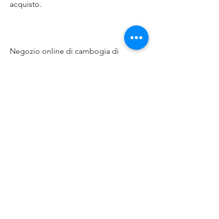
acquisto.
Negozio online di cambogia di 
garcinia
Uno dei modi più comodi per 
acquistare la cambogia di garcinia è 
attraverso un negozio online. Ci sono 
molti siti web specializzati in integratori 
alimentari e prodotti naturali che 
offrono la cambogia di garcinia in 
capsule, e il prezzo potrebbe essere 
più alto rispetto ai negozi online o alle 
grandi catene di distribuzione. Inoltre, 
e consegnano direttamente a casa tua. 
Tuttavia, ci sono alcune cose 
importanti da considerare. In primo 