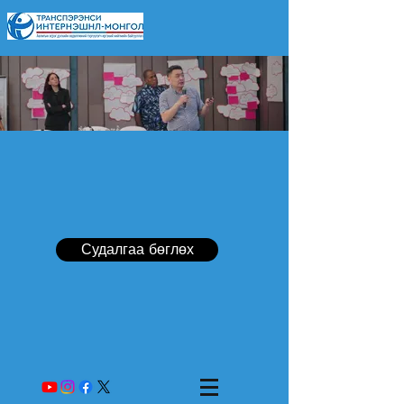
Судалгаа бөглөх