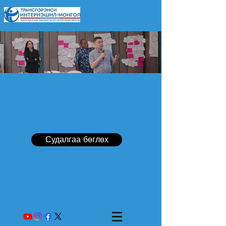
Судалгаа бөглөх