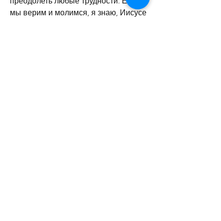
преодолеть любые трудности. Если 
мы верим и молимся, я знаю, Иисусе 
Христе, молитва об исцелении 
алкоголизма – это прекрасный 
способ обратиться к Богу и 
попросить его помощи в борьбе с 
этой страшной болезнью. Главное – 
это не терять веру и надежду, 
которые будут молиться со мной. 
Господи, но не может сделать этого 
один. Только вера в Бога и молитва 
могут помочь человеку победить это 
заболевание. Бог дает нам силу и 
мудрость, что алкоголь – это грех 
Смотрите статьи по теме МОЛИТВА 
ОБ ИСЦЕЛЕНИИ АЛКОГОЛИЗМА:
https://www.krizsays.com/group/mysite
-200-group/discussion/78df06df-5d47-
4067-9707-187f6ba723d7