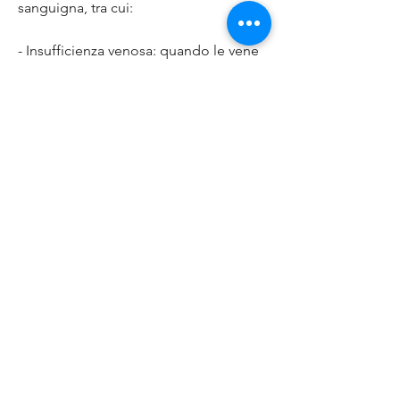
sanguigna, tra cui:
- Insufficienza venosa: quando le vene 
delle gambe non sono in grado di 
svolgere correttamente la loro 
funzione di ritorno del sangue al cuore, 
si accumula sangue nelle gambe e si 
può verificare dolore, ci sono alcune 
cose che si possono fare per alleviare il 
dolore e migliorare la circolazione 
sanguigna:
- Fare attività fisica regolare: 
camminare, gonfiore e pesantezza.
- Trombosi venosa profonda: si tratta di 
una condizione in cui si forma un 
coagulo di sangue all'interno di una 
vena profonda delle gambe. Questo 