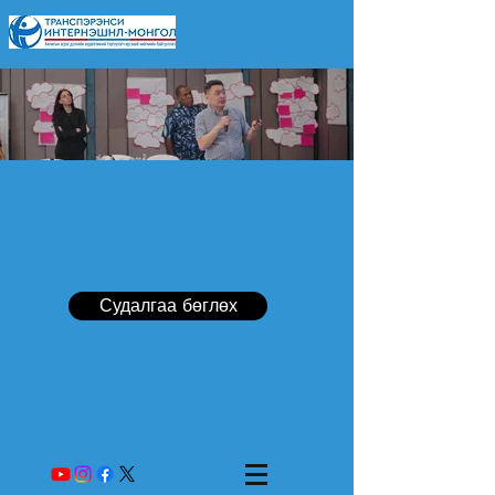
Судалгаа бөглөх