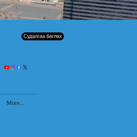
Судалгаа бөглөх
More...