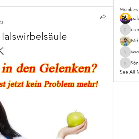
Members
pal
20
cor
cororip4
 Halswirbelsäule 
Md.
K
vo
voowku
96
96nonn
See All 