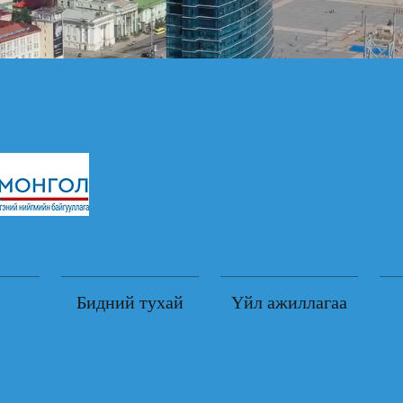
Бидний тухай
Үйл ажиллагаа