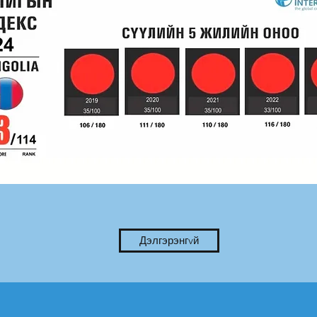
Дэлгэрэнгvй