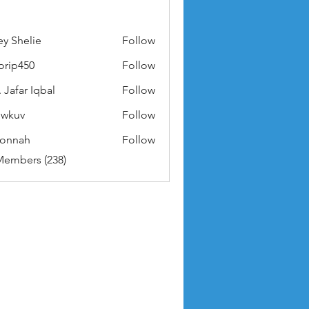
ey Shelie
Follow
orip450
Follow
50
 Jafar Iqbal
Follow
owkuv
Follow
v
nonnah
Follow
ah
Members (238)