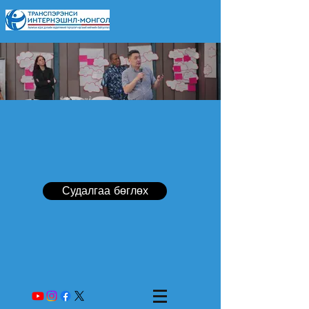
Судалгаа бөглөх