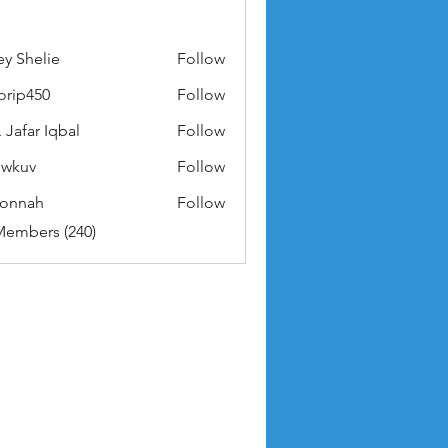
ey Shelie
Follow
orip450
Follow
50
 Jafar Iqbal
Follow
owkuv
Follow
v
nonnah
Follow
ah
Members (240)