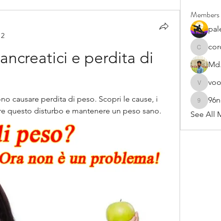
Members
pal
12
cor
cororip4
ancreatici e perdita di 
Md.
vo
voowku
no causare perdita di peso. Scopri le cause, i 
96
96nonn
tire questo disturbo e mantenere un peso sano.
See All 