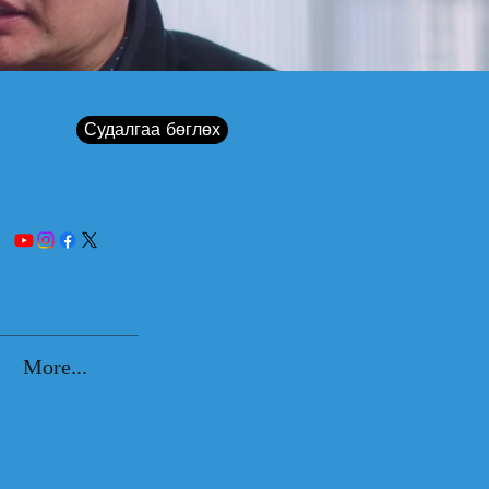
Судалгаа бөглөх
More...