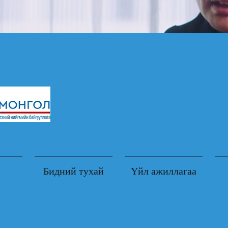
Бидний тухай
Үйл ажиллагаа