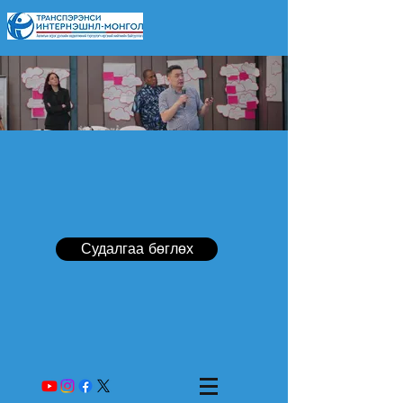
Судалгаа бөглөх