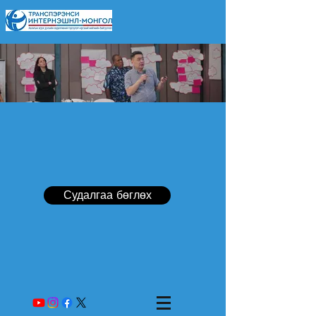
Судалгаа бөглөх