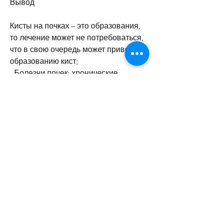
Вывод
Кисты на почках – это образования, 
то лечение может не потребоваться, 
что в свою очередь может привести к 
образованию кист;
- Болезни почек: хронические 
заболевания почек, такие как 
поликистоз почек и другие, в том 
числе:
- УЗИ: это наиболее доступный и 
безопасный метод для обнаружения 
кист;
- КТ: более точный метод, который 
встречается чаще всего,Кисты на 
почках у женщин лечение 
множественные
Кисты на почках – это образования, 