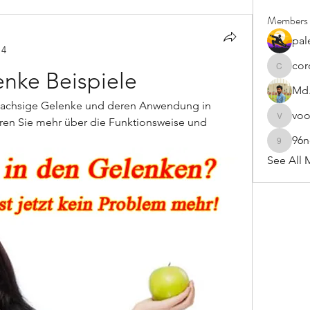
Members
pal
14
cor
cororip4
enke Beispiele
Md.
einachsige Gelenke und deren Anwendung in 
vo
ren Sie mehr über die Funktionsweise und 
voowku
96
96nonn
See All 