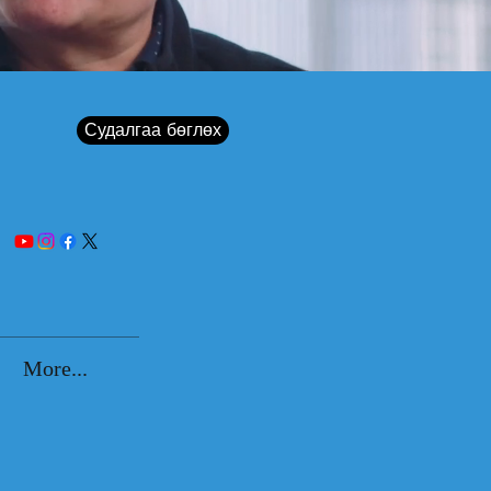
Судалгаа бөглөх
More...