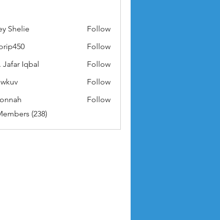
ey Shelie
Follow
orip450
Follow
50
 Jafar Iqbal
Follow
owkuv
Follow
v
nonnah
Follow
ah
Members (238)