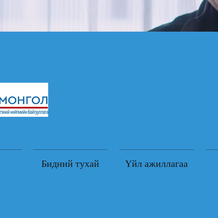
Бидний тухай
Үйл ажиллагаа