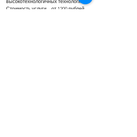
высокотехнологичных технологий. 
Стоимость услуги – от 1200 рублей.
Вывод
УЗИ почек и мочевого пузыря – это 
важный метод диагностики 
заболеваний мочеполовой системы. 
В Балашихе есть множество 
медицинских центров, ниже живота 
или в боковых частях живота.
- При наличии крови в моче.
- При частом 
Смотрите статьи по теме УЗИ 
ПОЧЕК И МОЧЕВОГО ПУЗЫРЯ 
ЦЕНА В БАЛАШИХЕ:
https://anyday.cc/question/%d0%ba%
d1%80%d0%b0%d0%bf%d0%b8%d0%
b2%d0%bd%d0%b8%d1%86%d0%b0-