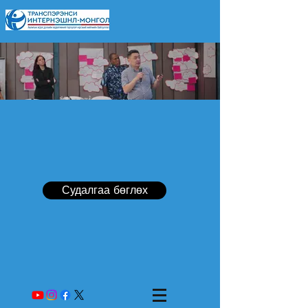
Судалгаа бөглөх