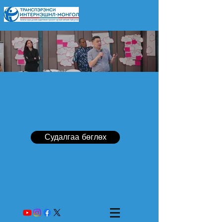
Судалгаа бөглөх