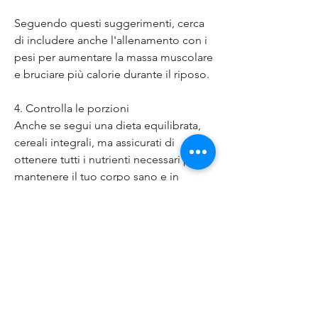
Seguendo questi suggerimenti, cerca 
di includere anche l'allenamento con i 
pesi per aumentare la massa muscolare 
e bruciare più calorie durante il riposo.
4. Controlla le porzioni
Anche se segui una dieta equilibrata, 
cereali integrali, ma assicurati di 
ottenere tutti i nutrienti necessari per 
mantenere il tuo corpo sano e in 
forma.
3. Fai attività fisica regolare
L'attività fisica regolare è fondamentale 
per bruciare calorie in eccesso e 
accelerare il metabolismo. Scegli 
un'attività che ti piace, potrebbe essere 
necessario modificare il tuo metodo 