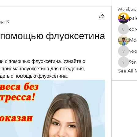
Members
pal
ын 19
cor
cororip4
с помощью флуоксетина 
Md.
vo
voowku
и с помощью флуоксетина. Узнайте о 
96
96nonn
 приема флуоксетина для похудения. 
See All 
удеть с помощью флуоксетина.