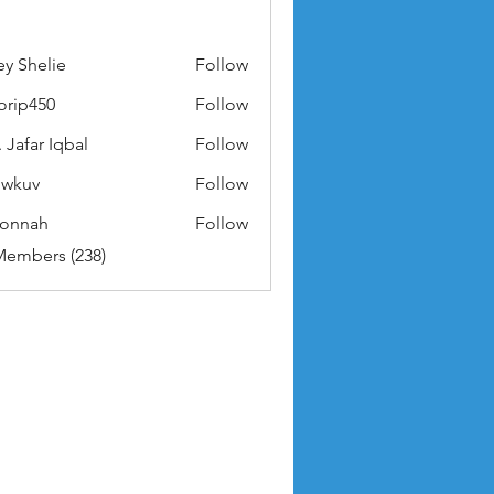
ey Shelie
Follow
orip450
Follow
50
 Jafar Iqbal
Follow
owkuv
Follow
v
nonnah
Follow
ah
Members (238)