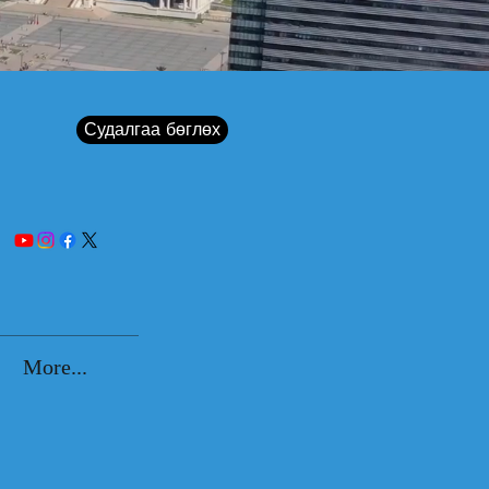
Судалгаа бөглөх
More...