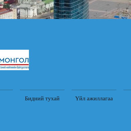
Бидний тухай
Үйл ажиллагаа