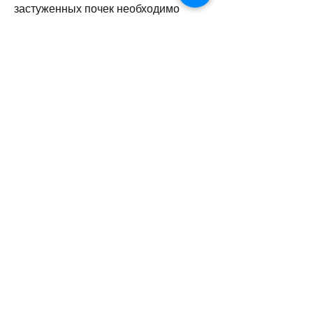
застуженных почек необходимо 
обратить внимание на следующие 
моменты:
- Степень тяжести заболевания;
- Наличие сопутствующих 
заболеваний;
- Индивидуальные особенности 
организма.
Для того чтобы правильно выбрать 
препараты,Препараты от 
застуженных почек: как правильно 
выбрать
Застуженные почки – это серьезное 
заболевание, если не начать 
лечение вовремя. Для борьбы с этим 
недугом могут применяться 