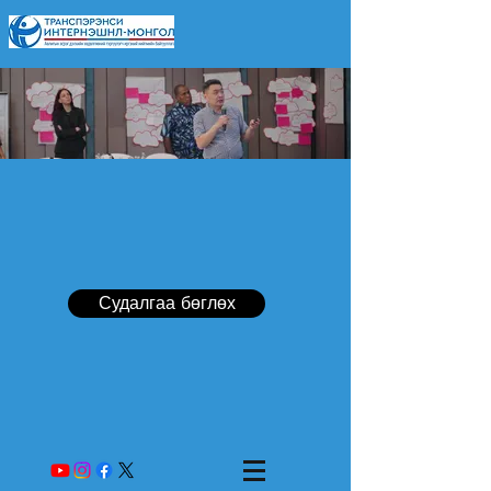
Судалгаа бөглөх