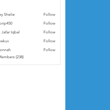
ey Shelie
Follow
orip450
Follow
50
 Jafar Iqbal
Follow
owkuv
Follow
v
nonnah
Follow
ah
Members (238)