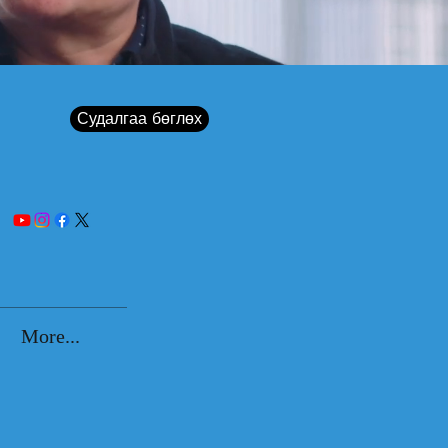
Судалгаа бөглөх
More...