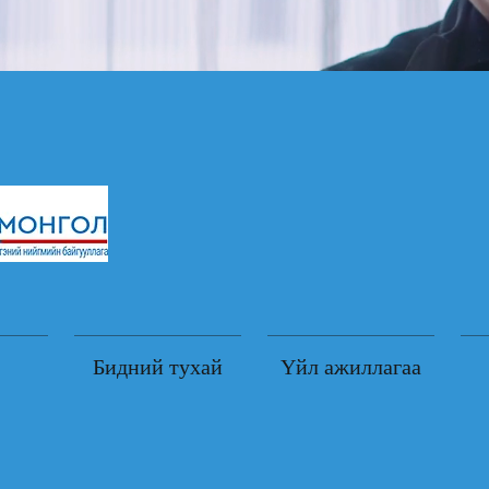
Бидний тухай
Үйл ажиллагаа