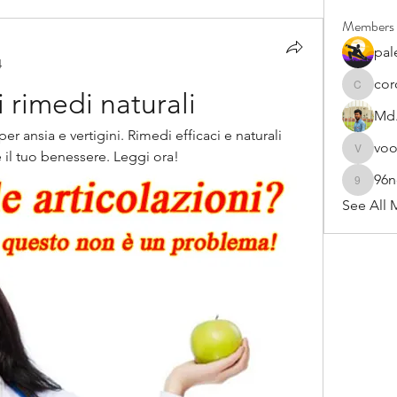
Members
pal
4
cor
cororip4
i rimedi naturali
Md.
per ansia e vertigini. Rimedi efficaci e naturali 
vo
e il tuo benessere. Leggi ora!
voowku
96
96nonn
See All 