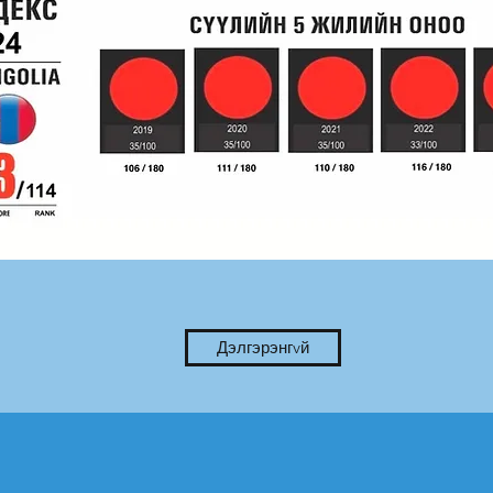
Дэлгэрэнгvй