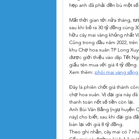
hẹp anh đã phải đền bù một s
Mất thời gian tới nửa tháng, tư
sau khi bỏ ra 30 tỷ đồng cùng 30
hữu cây mai vàng khủng nhất V
Cũng trong đầu năm 2022, trên B
khu Chợ hoa xuân TP Long Xuy
được giới thiệu vào dịp Tết N
giấu tên mua với giá 4 tỷ đồng.
Xem thêm: 
phôi mai vàng sống
Đây là phiên chốt giá thành cô
chợ hoa xuân. Vị đại gia này đã c
thanh toán nốt số tiền còn lại.
Anh Bùi Văn Bằng (ngụ huyện Cai
này) cho biết, sau khi đại gia đ
bán lại với giá 8 tỷ đồng.
Theo ghi nhận, cây mai có 7 nh