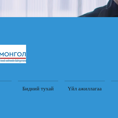
Бидний тухай
Үйл ажиллагаа