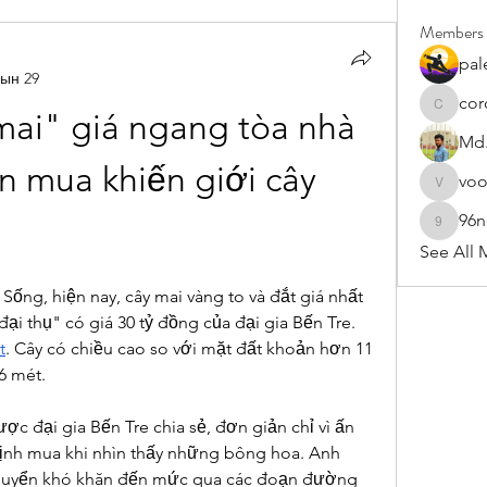
Members
pal
ын 29
cor
cororip4
ai" giá ngang tòa nhà 
Md.
n mua khiến giới cây 
vo
voowku
96
96nonn
See All 
Sống, hiện nay, cây mai vàng to và đắt giá nhất 
nước ta phải kể đến "thần mai đại thụ" có giá 30 tỷ đồng của đại gia Bến Tre. 
t
. Cây có chiều cao so với mặt đất khoản hơn 11 
6 mét.
c đại gia Bến Tre chia sẻ, đơn giản chỉ vì ấn 
ịnh mua khi nhìn thấy những bông hoa. Anh 
chuyển khó khăn đến mức qua các đoạn đường 