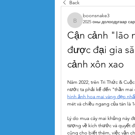
Back
boonsnake3
2025 оны долоодугаар сар
boonsnake3
Cận cảnh "lão m
được đại gia să
cảnh xôn xao
Năm 2022, trên Tri Thức & Cuộc 
hình ảnh hoa mai vàng đẹp nhấ
mét và chiều ngang của tán là 1
Lý do mua cây mai khủng này đượ
tượng về kích thước và quyết đ
cũng cho biết thêm, việc vận 