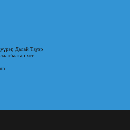
үүрэг, Далай Тауэр
0, Улаанбаатар хот
.mn