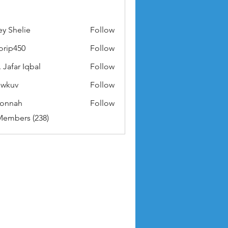
ey Shelie
Follow
orip450
Follow
50
 Jafar Iqbal
Follow
owkuv
Follow
v
nonnah
Follow
ah
Members (238)