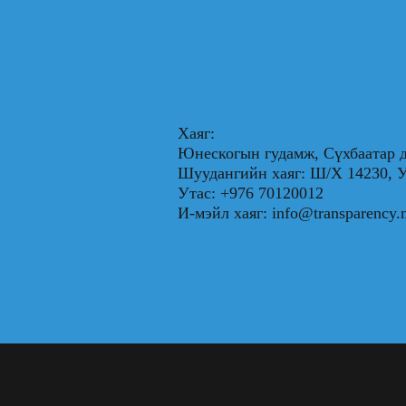
Хаяг:
Юнескогын гудамж, Сүхбаатар д
Шуудангийн хаяг: Ш/Х 1423
Утас: +976 70120012
И-мэйл хаяг:
info@transparency