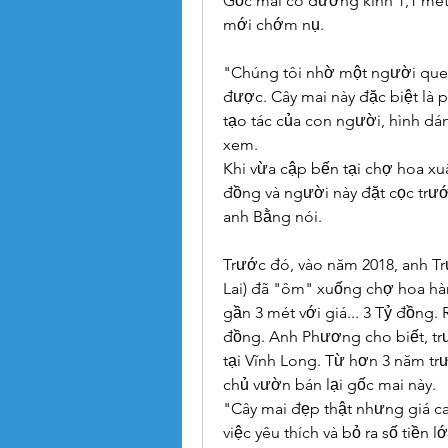
Gốc mai có đường kính 1,1 mét,
mới chớm nụ.
"Chúng tôi nhờ một người quen
được. Cây mai này đặc biệt là p
tạo tác của con người, hình dá
xem.
Khi vừa cập bến tại chợ hoa xuâ
đồng và người này đặt cọc trước 
anh Bằng nói.
Trước đó, vào năm 2018, anh Tr
Lai) đã "ôm" xuống chợ hoa hàng
gần 3 mét với giá... 3 Tỷ đồng. 
đồng. Anh Phương cho biết, tr
tại Vĩnh Long. Từ hơn 3 năm tr
chủ vườn bán lại gốc mai này.
"Cây mai đẹp thật nhưng giá ca
việc yêu thích và bỏ ra số tiền 