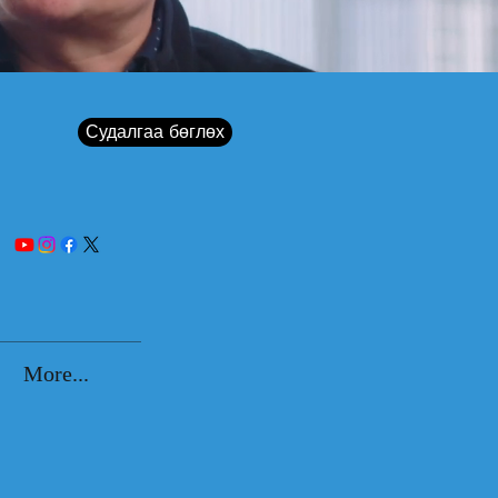
Судалгаа бөглөх
More...