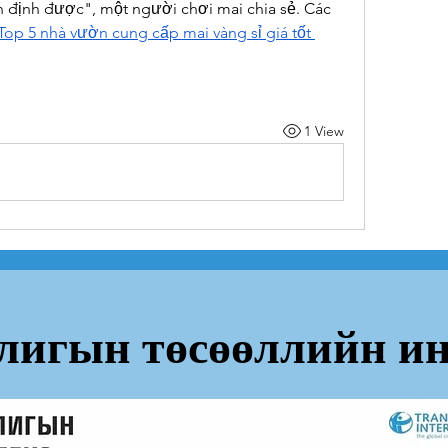
 định được", một người chơi mai chia sẻ. Các 
Top 5 nhà vườn cung cấp mai vàng sỉ giá tốt 
1 View
лигын төсөөллийн ин