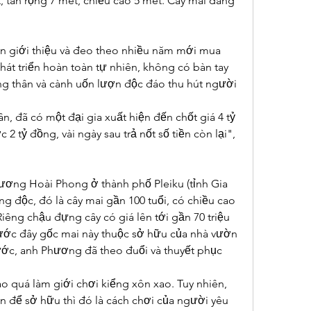
 tán rộng 7 mét, chiều cao 5 mét. Cây mai đang 
 giới thiệu và đeo theo nhiều năm mới mua 
hát triển hoàn toàn tự nhiên, không có bàn tay 
ng thân và cành uốn lượn độc đáo thu hút người 
n, đã có một đại gia xuất hiện đến chốt giá 4 tỷ 
2 tỷ đồng, vài ngày sau trả nốt số tiền còn lại", 
ương Hoài Phong ở thành phố Pleiku (tỉnh Gia 
 độc, đó là cây mai gần 100 tuổi, có chiều cao 
Riêng chậu đựng cây có giá lên tới gần 70 triệu 
ước đây gốc mai này thuộc sở hữu của nhà vườn 
ước, anh Phương đã theo đuổi và thuyết phục 
o quá làm giới chơi kiểng xôn xao. Tuy nhiên, 
lớn để sở hữu thì đó là cách chơi của người yêu 