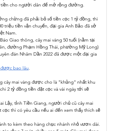
ố tiền cho người dân để mở rộng đường.
ởng chừng đã phải bỏ số tiền cọc 1 tỷ đồng, thì 
0 triệu tiền vận chuyển, đại gia Anh Bảo đã sở 
iệt Nam.
áo Giao thông, cây mai vàng 50 tuổi (nằm tại 
ên, đường Phạm Hồng Thái, phường Mỹ Long) 
guyên đán Nhâm Dần 2022 đã được một đại gia 
 được bao lâu
.
ng cây mai vàng được cho là "khủng" nhất khu 
hi 2 tỷ đồng tiền đặt cọc và vài ngày tới sẽ 
 Lậy, tỉnh Tiền Giang, người chủ cũ cây mai 
ặt cọc thì có yêu cầu nếu ai đến xem thấy thích sẽ 
ánh to kèm theo hàng chục nhánh nhỏ vươn dài. 