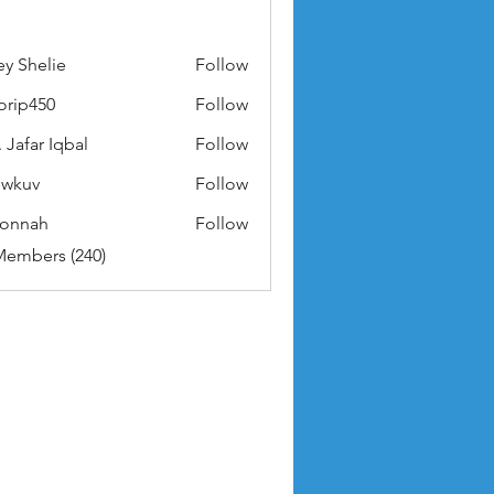
ey Shelie
Follow
orip450
Follow
50
 Jafar Iqbal
Follow
owkuv
Follow
v
nonnah
Follow
ah
Members (240)