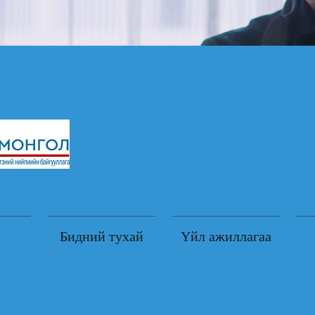
Бидний тухай
Үйл ажиллагаа