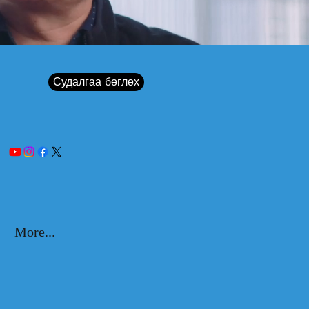
Судалгаа бөглөх
More...