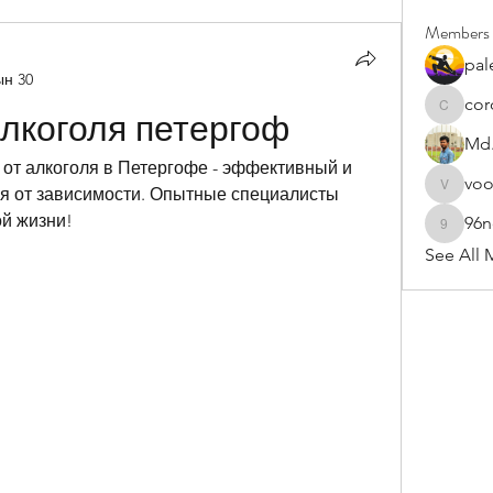
Members
pal
ын 30
cor
cororip4
алкоголя петергоф
Md.
т алкоголя в Петергофе - эффективный и 
vo
я от зависимости. Опытные специалисты 
voowku
ой жизни!
96
96nonn
See All 