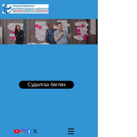
Судалгаа бөглөх