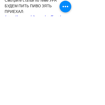
Смотрите статьи по теме УРА 
БУДЕМ ПИТЬ ПИВО ЗЯТЬ 
ПРИЕХАЛ:
https://www.weldingandstuff.net/group
/mysite-group/discussion/c8fe8335-
1d4e-4cbb-800e-36142bc461cf
16
0
Escribir un comentario...
Lo más nuevo
alexis smith
16 dic 2025
Gaining knowledge of 
shuttering 
construction
 helps ensure accurate shapes 
and durable concrete structures. The 
College of Contract Management offers 
courses designed for working professionals. 
The learning content reflects real 