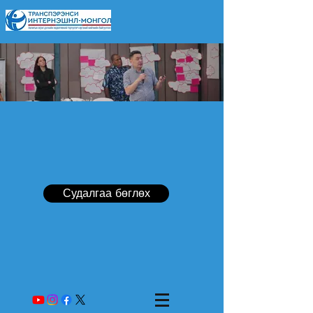
Судалгаа бөглөх