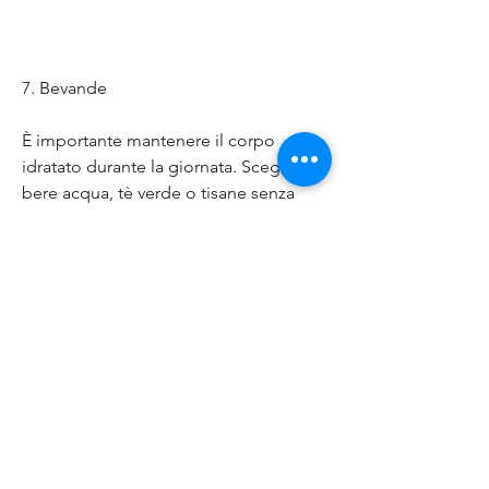
7. Bevande
È importante mantenere il corpo 
idratato durante la giornata. Scegli di 
bere acqua, tè verde o tisane senza 
zucchero aggiunto.
Conclusione
Seguire un piano pasto mensile per 
perdere grasso ventre può aiutare a 
mantenere il corpo nutrito e a bruciare 
il grasso in eccesso. Assicurati di 
includere proteine magre, carboidrati 