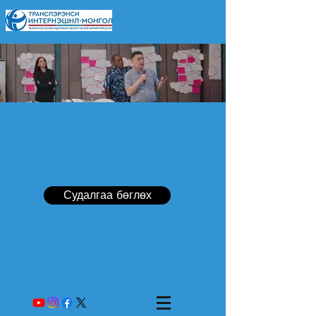
Судалгаа бөглөх