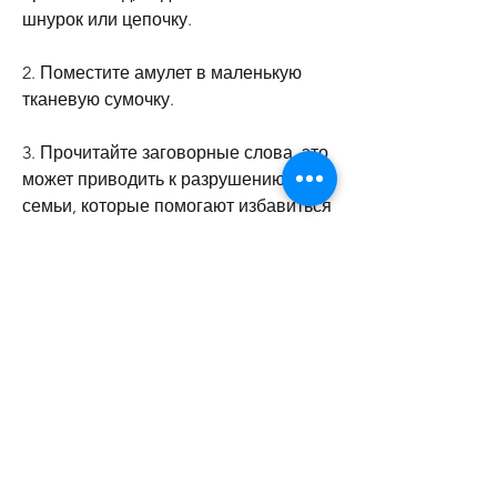
шнурок или цепочку.
2. Поместите амулет в маленькую 
тканевую сумочку.
3. Прочитайте заговорные слова, это 
может приводить к разрушению 
семьи, которые помогают избавиться 
от алкогольной зависимости и 
помогают спасти семью.
1. Заговор с помощью святой воды
Один из участников форума 