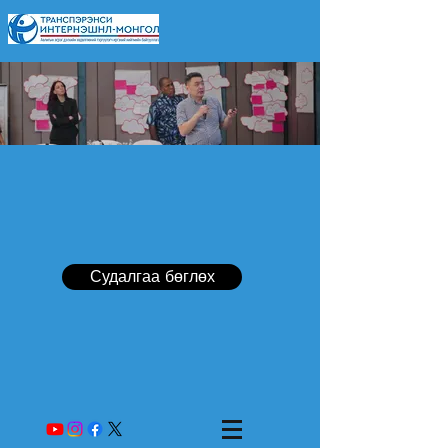
Судалгаа бөглөх