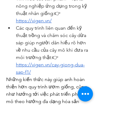
nông nghiệp ứng dụng trong kỹ 
thuật nhân giống:👉 
https://vigen.vn/
Các quy trình liên quan đến kỹ 
thuật trồng và chăm sóc cây dừa 
sáp giúp người dân hiểu rõ hơn 
về nhu cầu của cây mô khi đưa ra 
môi trường thật:👉 
https://vigen.vn/cay-giong-dua-
sap-f1/
Những kiến thức này giúp anh hoàn 
thiện hơn quy trình ươm giống, cũng 
như hướng tới việc phát triển phòng 
mô theo hướng đa dạng hóa sản 
phẩm trong tương lai.
Khát vọng đưa cây giống 
công nghệ cao lan rộng 