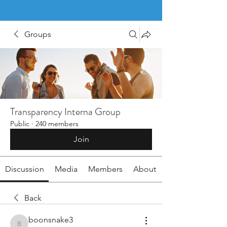
Groups
Transparency Interna Group
Public
·
240 members
Join
Discussion
Media
Members
About
Back
boonsnake3