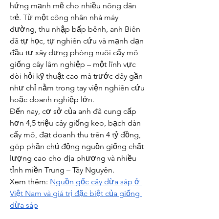
hứng mạnh mẽ cho nhiều nông dân 
trẻ. Từ một công nhân nhà máy 
đường, thu nhập bấp bênh, anh Biên 
đã tự học, tự nghiên cứu và mạnh dạn 
đầu tư xây dựng phòng nuôi cấy mô 
giống cây lâm nghiệp – một lĩnh vực 
đòi hỏi kỹ thuật cao mà trước đây gần 
như chỉ nằm trong tay viện nghiên cứu 
hoặc doanh nghiệp lớn.
Đến nay, cơ sở của anh đã cung cấp 
hơn 4,5 triệu cây giống keo, bạch đàn 
cấy mô, đạt doanh thu trên 4 tỷ đồng, 
góp phần chủ động nguồn giống chất 
lượng cao cho địa phương và nhiều 
tỉnh miền Trung – Tây Nguyên.
Xem thêm: 
Nguồn gốc cây dừa sáp ở 
Việt Nam và giá trị đặc biệt của giống 
dừa sáp