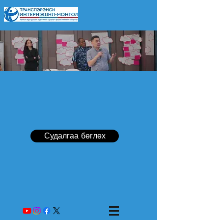
Судалгаа бөглөх