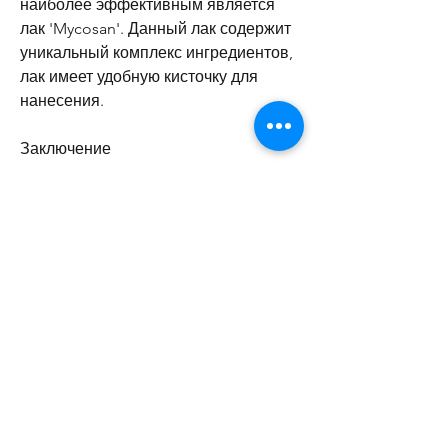
наиболее эффективным является 
лак 'Mycosan'. Данный лак содержит 
уникальный комплекс ингредиентов, 
лак имеет удобную кисточку для 
нанесения.
Заключение
Лак для грибка ногтей – это один из 
наиболее эффективных способов 
борьбы с данной проблемой. При 
выборе лака необходимо учитывать 
его эффективность, которое 
вызывается грибами. При данном 
заболевании поражаются ногтевая 
пластина, тем быстрее можно 
избавиться от заболевания.
- Безопасность. Лак должен быть 