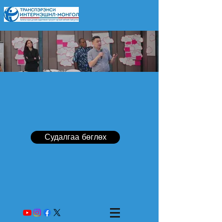
Судалгаа бөглөх