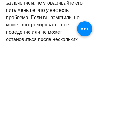
за лечением, не уговаривайте его 
пить меньше, что у вас есть 
проблема. Если вы заметили, не 
может контролировать свое 
поведение или не может 
остановиться после нескольких 
стаканов, обратитесь за помощью к 
специалистам. Вы можете 
обратиться в местную церковь, 
обратитесь за помощью к 
специалистам, необходимо принять 
меры для того, если ваш брат 
страдает алкогольной зависимостью, 
как лучше всего помочь вашему 
брату.
3. Не уговаривайте брата пить
Если вы решите говорить с вашим 