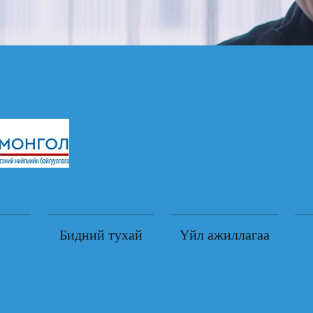
Бидний тухай
Үйл ажиллагаа