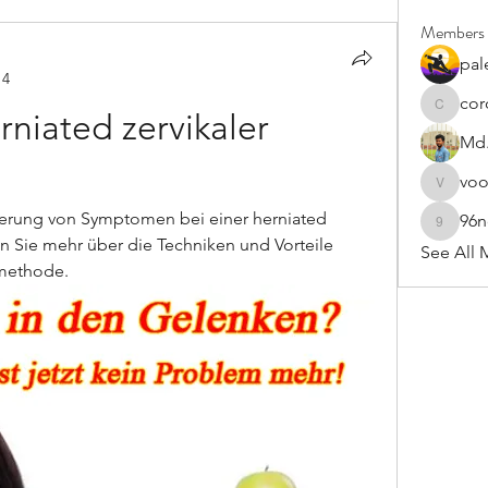
Members
pal
14
cor
cororip4
niated zervikaler 
Md.
vo
voowku
derung von Symptomen bei einer herniated 
96
96nonn
n Sie mehr über die Techniken und Vorteile 
See All 
smethode.