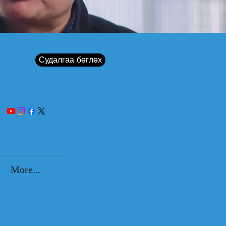
Судалгаа бөглөх
More...