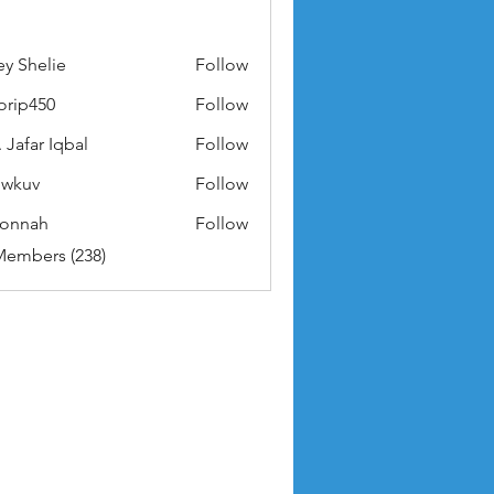
ey Shelie
Follow
orip450
Follow
50
 Jafar Iqbal
Follow
owkuv
Follow
v
nonnah
Follow
ah
Members (238)