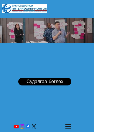
Судалгаа бөглөх